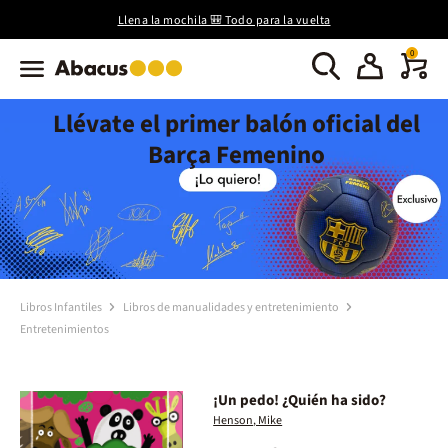
Llena la mochila 🎒 Todo para la vuelta
0
Llévate el primer balón oficial del
Barça Femenino
Libros Infantiles
Libros de manualidades y entretenimiento
Entretenimientos
¡Un pedo! ¿Quién ha sido?
Henson, Mike