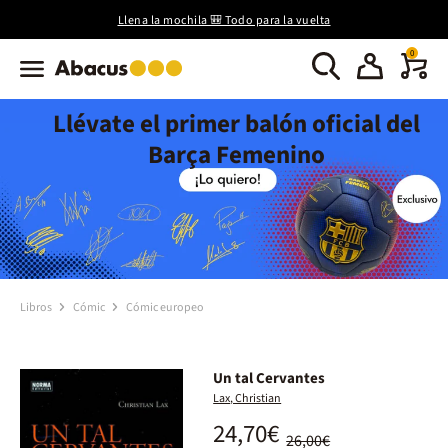
Llena la mochila 🎒 Todo para la vuelta
0
Llévate el primer balón oficial del
Barça Femenino
Libros
Cómic
Cómic europeo
Un tal Cervantes
Lax, Christian
24,70€
26,00€