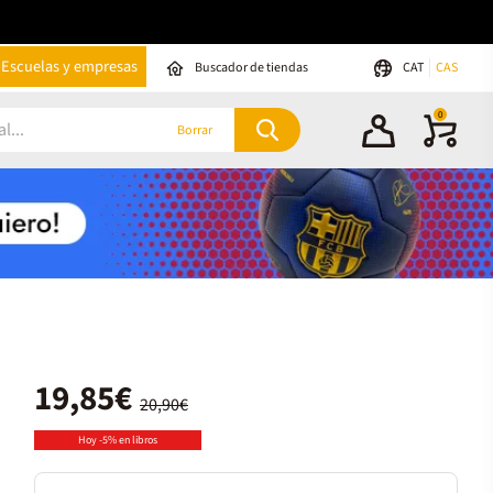
Escuelas y empresas
Buscador de tiendas
CAT
CAS
0
Borrar
19,85€
20,90€
Hoy -5% en libros