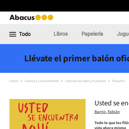
Libros
Papelería
Jugu
Todo
Llévate el primer balón of
Libros
Ciencia y Conocimiento
Ciencias sociales y humanas
Filosofía
Usted se en
Barrio, Fabián
Todo lo que los fi
vida ahora mismo