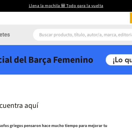
Llena la mochila 🎒 Todo para la vuelta
etes
icial del Barça Femenino
cuentra aquí
lósofos griegos pensaron hace mucho tiempo para mejorar tu