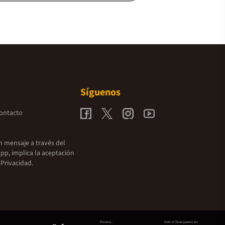
Síguenos
contacto
un mensaje a través del
pp, implica la aceptación
 Privacidad.
Promou:
Amb el finançament de: