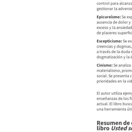
control para alcanz
gestionar la adversi
Epicureísmo:
Se exp
ausencia de dolor y 
exceso y la ansieda
de placeres superfici
Escepticismo:
Se ex
creencias y dogmas,
a través de la duda
dogmatización y la 
Cinismo:
Se analiza 
materialismo, promov
social. Se presenta 
prioridades en la vid
El autor utiliza ej
enseñanzas de los fi
actual. El libro busc
una herramienta úti
Resumen de c
libro
Usted s