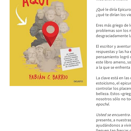
¿Qué le diría Epicur
¿qué te dirían los viej
Eres más griego de l
problemas son los m
desgraciadamente la
El escritor y aventu
respuestas y las ha 
pensamiento logró 
este libro ameno, s
a la que se enfrent
La clave está en las
estoicismo, el epicu
controlar los placere
belleza. Estos «gri
nosotros sólo no to
epoché
.
Usted se encuentra 
presente, a nuestras 
ayudándonos a vivir
lleguen tan frescas