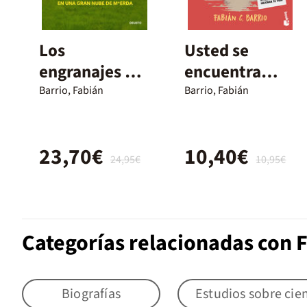
Los
Usted se
engranajes de
encuentra
Occidente
aquí
Barrio, Fabián
Barrio, Fabián
23,70€
10,40€
24,95€
10,95€
Categorías relacionadas con F
Biografías
Estudios sobre cien