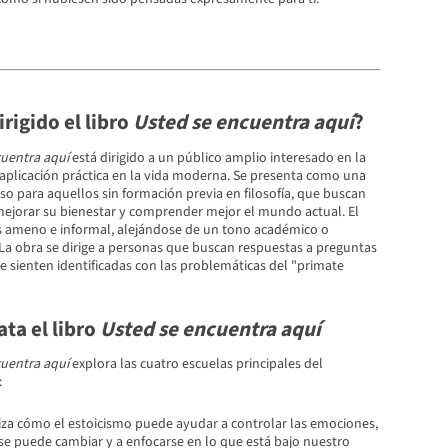
irigido el libro
Usted se encuentra aquí
?
uentra aquí
está dirigido a un público amplio interesado en la
su aplicación práctica en la vida moderna. Se presenta como una
uso para aquellos sin formación previa en filosofía, que buscan
ejorar su bienestar y comprender mejor el mundo actual. El
es ameno e informal, alejándose de un tono académico o
La obra se dirige a personas que buscan respuestas a preguntas
se sienten identificadas con las problemáticas del "primate
ta el libro
Usted se encuentra aquí
uentra aquí
explora las cuatro escuelas principales del
:
iza cómo el estoicismo puede ayudar a controlar las emociones,
 se puede cambiar y a enfocarse en lo que está bajo nuestro