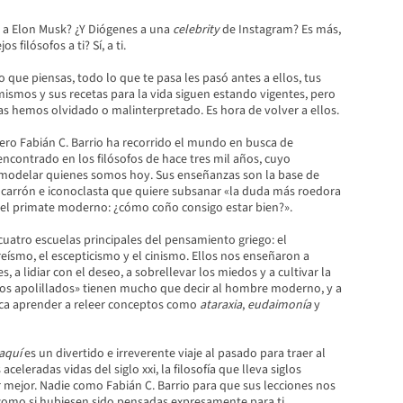
o a Elon Musk? ¿Y Diógenes a una
celebrity
de Instagram? Es más,
os filósofos a ti? Sí, a ti.
o que piensas, todo lo que te pasa les pasó antes a ellos, tus
ismos y sus recetas para la vida siguen estando vigentes, pero
s hemos olvidado o malinterpretado. Es hora de volver a ellos.
rero Fabián C. Barrio ha recorrido el mundo en busca de
encontrado en los filósofos de hace tres mil años, cuyo
modelar quienes somos hoy. Sus enseñanzas son la base de
ocarrón e iconoclasta que quiere subsanar «la duda más roedora
a el primate moderno: ¿cómo coño consigo estar bien?».
 cuatro escuelas principales del pensamiento griego: el
reísmo, el escepticismo y el cinismo. Ellos nos enseñaron a
s, a lidiar con el deseo, a sobrellevar los miedos y a cultivar la
egos apolillados» tienen mucho que decir al hombre moderno, y a
ca aprender a releer conceptos como
ataraxia
,
eudaimonía
y
aquí
es un divertido e irreverente viaje al pasado para traer al
aceleradas vidas del siglo xxi, la filosofía que lleva siglos
 mejor. Nadie como Fabián C. Barrio para que sus lecciones nos
 como si hubiesen sido pensadas expresamente para ti.