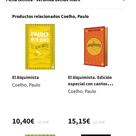
Productos relacionados Coelho, Paulo
El Alquimista
El Alquimista. Edición
especial con cantos
Coelho, Paulo
decorados
Coelho, Paulo
10,40€
15,15€
10,95€
15,95€