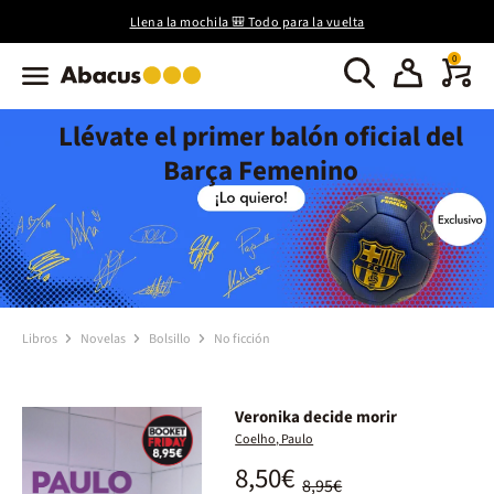
Llena la mochila 🎒 Todo para la vuelta
0
Llévate el primer balón oficial del
Barça Femenino
Libros
Novelas
Bolsillo
No ficción
Veronika decide morir
Coelho, Paulo
8,50€
8,95€