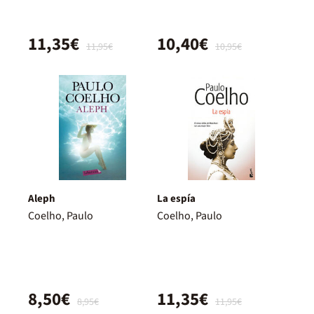
11,35€
10,40€
11,95€
10,95€
Aleph
La espía
Coelho, Paulo
Coelho, Paulo
8,50€
11,35€
8,95€
11,95€