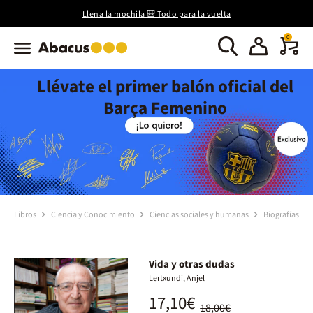
Llena la mochila 🎒 Todo para la vuelta
0
Llévate el primer balón oficial del
Barça Femenino
Libros
Ciencia y Conocimiento
Ciencias sociales y humanas
Biografías
Vida y otras dudas
Lertxundi, Anjel
17,10€
18,00€