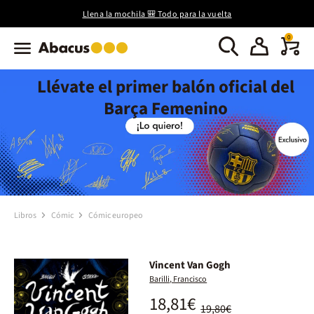
Llena la mochila 🎒 Todo para la vuelta
0
Llévate el primer balón oficial del
Barça Femenino
Libros
Cómic
Cómic europeo
Vincent Van Gogh
Barilli, Francisco
18,81€
19,80€