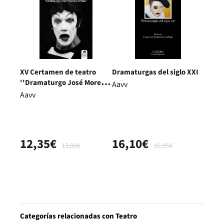
XV Certamen de teatro
Dramaturgas del siglo XXI
''Dramaturgo José Moreno
Aavv
Arenas''
Aavv
12,35€
16,10€
13,00€
16,95€
Categorías relacionadas con Teatro