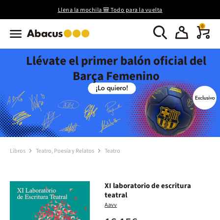
Llena la mochila 🎒 Todo para la vuelta
0
Llévate el primer balón oficial del
Barça Femenino
Libros
Teatro, Poesía y Relatos
Teatro
XI laboratorio de escritura
teatral
Aavv