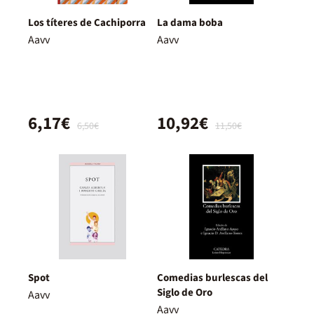
Los títeres de Cachiporra
La dama boba
Aavv
Aavv
6,17€
10,92€
6,50€
11,50€
Spot
Comedias burlescas del
Siglo de Oro
Aavv
Aavv