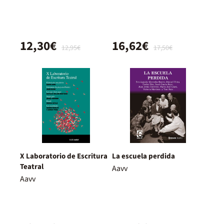
12,30€
16,62€
12,95€
17,50€
X Laboratorio de Escritura
La escuela perdida
Teatral
Aavv
Aavv