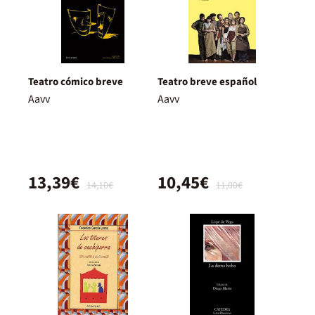
Teatro cómico breve
Teatro breve español
Aavv
Aavv
13,39€
10,45€
14,10€
11,00€