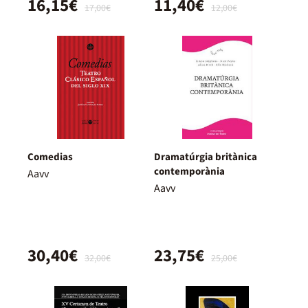
16,15€
11,40€
17,00€
12,00€
Comedias
Dramatúrgia britànica
contemporània
Aavv
Aavv
30,40€
23,75€
32,00€
25,00€