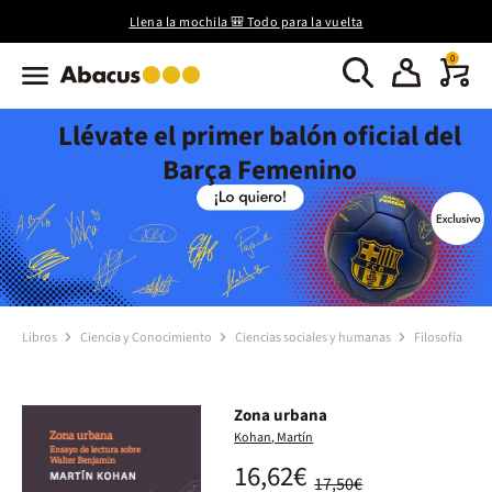
Llena la mochila 🎒 Todo para la vuelta
0
Llévate el primer balón oficial del
Barça Femenino
Libros
Ciencia y Conocimiento
Ciencias sociales y humanas
Filosofía
Zona urbana
Kohan, Martín
16,62€
17,50€