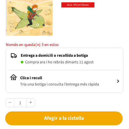
Avui -5% en llibres
Només en queda(n)
3
en estoc
Entrega a domicili o recollida a botiga
Compra ara i ho rebràs dimarts 11 agost
Clica i recull
Tria una botiga i consulta l’entrega més ràpida
Afegir a la cistella