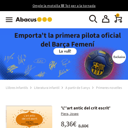
Omple la motxilla 🎒 Tot per a la tornada
0
Emporta’t la primera pilota oficial
del Barça Femení
Llibres Infantils
Literatura infantil
A partir de 5 anys
Primeres novel·les
'L''art antic del crit escrit'
Piera, Josep
8,36€
8,80€