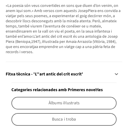
«La poesia són veus convertides en sons que diuen d’on venim, on
anem iqui som.» Amb versos com aquests JosepPiera ens convida a
viatjar pels seus poemes, a experimentar el goig decórrer món, a
descobrir llocs desconeguts amb la mirada atenta. Però, almateix
temps, també viurem l’aventura de conéixer-se u mateix,
ensendinsarem en la vall on viu el poeta, en la seua infantesa i
també enl’amor.L’art antic del crit escrit és una antologia de Josep
Piera (Beniopa,1947), il·lustrada per Amaia Arrazola (Vitòria, 1984),
que ens encoratjaa emprendre un viatge cap a una pàtria feta de
records i versos.
Fitxa tècnica - 'L''art antic del crit escrit'
Categories relacionades amb Primeres novel·les
Àlbums il·lustrats
Busca i troba