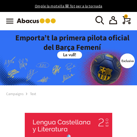
Omple la motxilla 🎒 Tot per a la tornada
0
Emporta’t la primera pilota oficial
del Barça Femení
Campaigns
Text