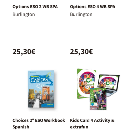
Options ESO 2 WB SPA
Options ESO 4 WB SPA
Burlington
Burlington
25,30€
25,30€
Choices 2º ESO Workbook
Kids Can! 4 Activity &
Spanish
extrafun