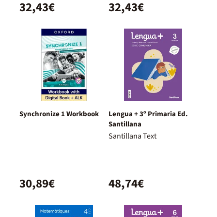
32,43€
32,43€
Synchronize 1 Workbook
Lengua + 3º Primaria Ed.
Santillana
Santillana Text
30,89€
48,74€