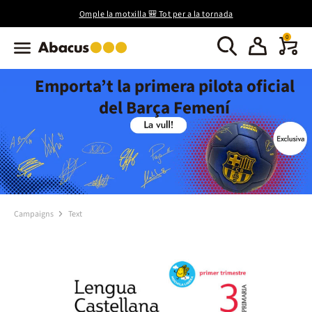
Omple la motxilla 🎒 Tot per a la tornada
0
Emporta’t la primera pilota oficial
del Barça Femení
Campaigns
Text