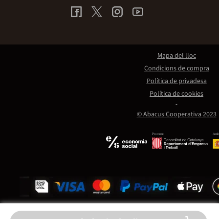
Mapa del lloc
Condicions de compra
Política de privadesa
Política de cookies
© Abacus Cooperativa 2023
Promou:
Amb 