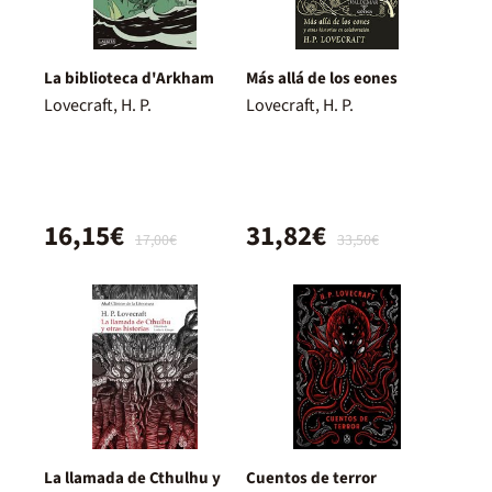
La biblioteca d'Arkham
Más allá de los eones
Lovecraft, H. P.
Lovecraft, H. P.
16,15€
31,82€
17,00€
33,50€
La llamada de Cthulhu y
Cuentos de terror