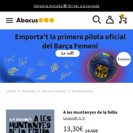
Omple la motxilla 🎒 Tot per a la tornada
0
Emporta’t la primera pilota oficial
del Barça Femení
Llibres
Novel·les
Gèneres literaris
Novel·la terror
A les muntanyes de la follia
Lovecraft, H. P.
13,30€
14,00€