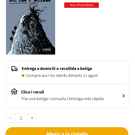
Avui -5% en llibres
Entrega a domicili o recollida a botiga
Compra ara i ho rebràs dimarts 11 agost
Clica i recull
Tria una botiga i consulta l’entrega més ràpida
Afegir a la cistella