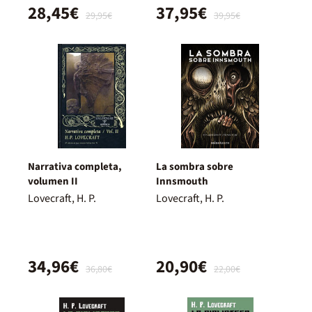
28,45€
37,95€
29,95€
39,95€
Narrativa completa,
La sombra sobre
volumen II
Innsmouth
Lovecraft, H. P.
Lovecraft, H. P.
34,96€
20,90€
36,80€
22,00€