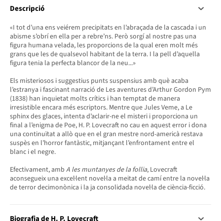
Descripció
«I tot d’una ens veiérem precipitats en l’abraçada de la cascada i un
abisme s’obrí en ella per a rebre’ns. Però sorgí al nostre pas una
figura humana velada, les proporcions de la qual eren molt més
grans que les de qualsevol habitant de la terra. I la pell d’aquella
figura tenia la perfecta blancor de la neu...»
Els misteriosos i suggestius punts suspensius amb què acaba
l’estranya i fascinant narració de Les aventures d’Arthur Gordon Pym
(1838) han inquietat molts crítics i han temptat de manera
irresistible encara més escriptors. Mentre que Jules Veme, a Le
sphinx des glaces, intenta d’aclarir-ne el misteri i proporciona un
final a l’enigma de Poe, H. P. Lovecraft no cau en aquest error i dona
una continuïtat a allò que en el gran mestre nord-americà restava
suspès en l’horror fantàstic, mitjançant l’enfrontament entre el
blanc i el negre.
Efectivament, amb
A les muntanyes de la follia
, Lovecraft
aconsegueix una excel·lent novel·la a meitat de camí entre la novel·la
de terror decimonònica i la ja consolidada novel·la de ciència-ficció.
Biografia de H. P. Lovecraft