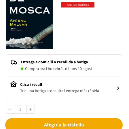
Avui -5% en llibres
Entrega a domicili o recollida a botiga
Compra ara i ho rebràs dilluns 10 agost
Clica i recull
Tria una botiga i consulta l’entrega més ràpida
Afegir a la cistella