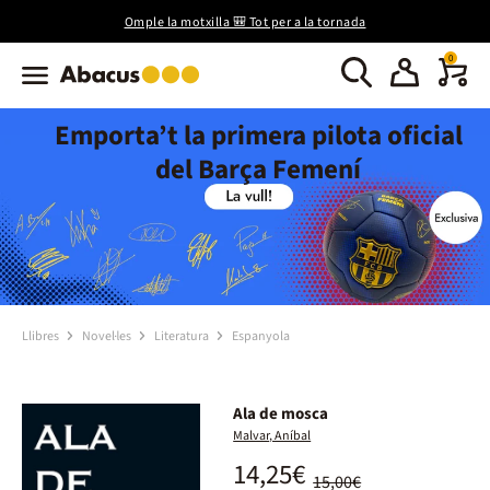
Omple la motxilla 🎒 Tot per a la tornada
0
Emporta’t la primera pilota oficial
del Barça Femení
Llibres
Novel·les
Literatura
Espanyola
Ala de mosca
Malvar, Aníbal
14,25€
15,00€