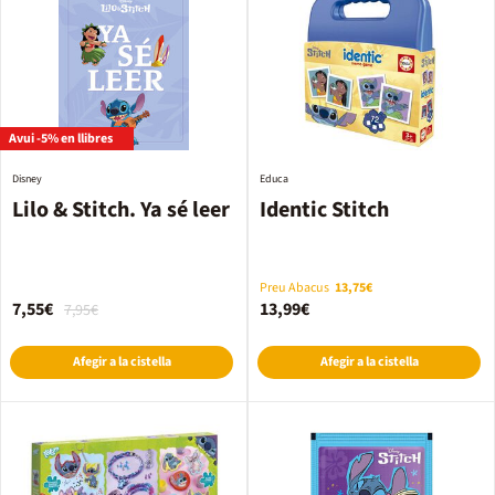
Avui -5% en llibres
Disney
Educa
Lilo & Stitch. Ya sé leer
Identic Stitch
Preu Abacus
13,75€
7,55€
13,99€
7,95€
Afegir a la cistella
Afegir a la cistella