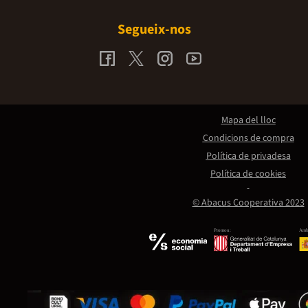
Segueix-nos
Mapa del lloc
Condicions de compra
Política de privadesa
Política de cookies
© Abacus Cooperativa 2023
Promou:
Amb 