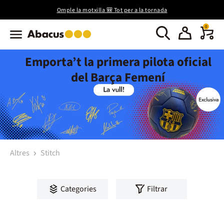
Omple la motxilla 🎒 Tot per a la tornada
0
Emporta’t la primera pilota oficial
del Barça Femení
Altres
Stitch
Categories
Filtrar