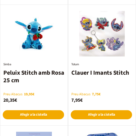
Simba
Totum
Peluix Stitch amb Rosa
Clauer I Imants Stitch
25 cm
Preu Abacus
19,95€
Preu Abacus
7,75€
20,35€
7,95€
Afegir a la cistella
Afegir a la cistella