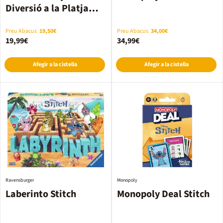
Diversió a la Platja
amb Lilo & Stitch
43280
Preu Abacus
19,50€
Preu Abacus
34,00€
19,99€
34,99€
Afegir a la cistella
Afegir a la cistella
Ravensburger
Monopoly
Laberinto Stitch
Monopoly Deal Stitch