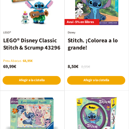
Avui -5% en llibres
LEGO®
Disney
LEGO® Disney Classic
Stitch. ¡Colorea a lo
Stitch & Scrump 43296
grande!
Preu Abacus
68,95€
69,99€
8,50€
8,95€
Afegir a la cistella
Afegir a la cistella