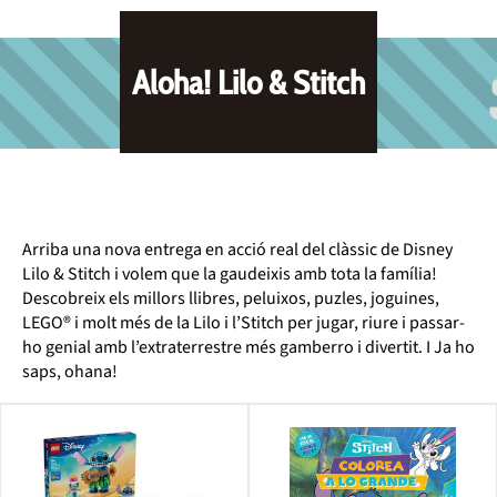
Aloha! Lilo & Stitch
Arriba una nova entrega en acció real del clàssic de Disney
Lilo & Stitch i volem que la gaudeixis amb tota la família!
Descobreix els millors llibres, peluixos, puzles, joguines,
LEGO® i molt més de la Lilo i l’Stitch per jugar, riure i passar-
ho genial amb l’extraterrestre més gamberro i divertit. I Ja ho
saps, ohana!