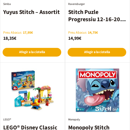
Simba
Ravensburger
Yuyus Stitch – Assortit
Stitch Puzle
Progressiu 12-16-20-
24 peces
Preu Abacus
17,95€
Preu Abacus
14,75€
18,35€
14,99€
Afegir a la cistella
Afegir a la cistella
LEGO®
Monopoly
LEGO® Disney Classic
Monopoly Stitch