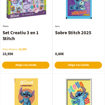
Totum
Aavv
Set Creatiu 3 en 1
Sobre Stitch 2025
Stitch
Preu Abacus
22,95€
23,95€
0,80€
Afegir a la cistella
Afegir a la cistella