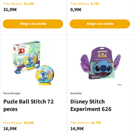
Preu Abacus
31,25€
Preu Abacus
9,75€
31,99€
9,99€
Afegir a la cistella
Afegir a la cistella
Ravensburger
Asmodee
Puzle Ball Stitch 72
Disney Stitch
peces
Experiment 626
Preu Abacus
16,50€
Preu Abacus
14,75€
16,99€
14,99€