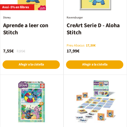
Avui -5% en llibres
Disney
Ravensburger
Aprende a leer con
CreArt Serie D - Aloha
Stitch
Stitch
Preu Abacus
17,50€
7,55€
17,99€
7,95€
Afegir a la cistella
Afegir a la cistella