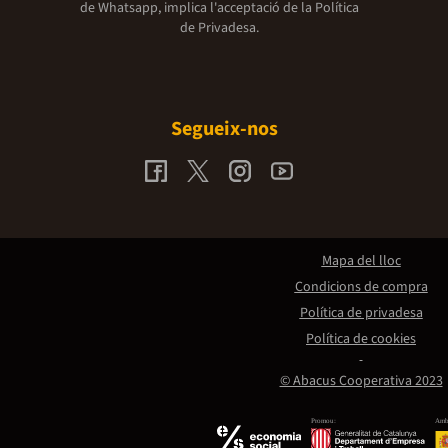
de Whatsapp, implica l'acceptació de la
Política
de Privadesa.
Segueix-nos
Mapa del lloc
Condicions de compra
Política de privadesa
Política de cookies
© Abacus Cooperativa 2023
Promou:
Amb 