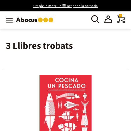
Omple la motxilla 🎒 Tot per a la tornada
0
3 Llibres trobats