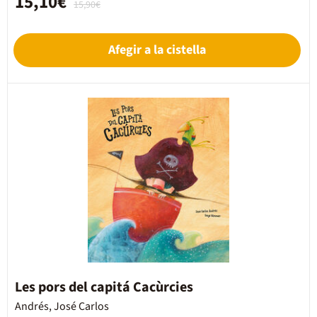
15,10€
15,90€
Afegir a la cistella
Les pors del capitá Cacùrcies
Andrés, José Carlos