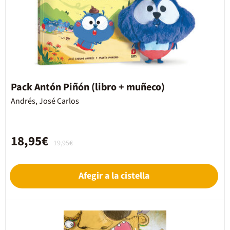
Pack Antón Piñón (libro + muñeco)
Andrés, José Carlos
18,95€
19,95€
Afegir a la cistella