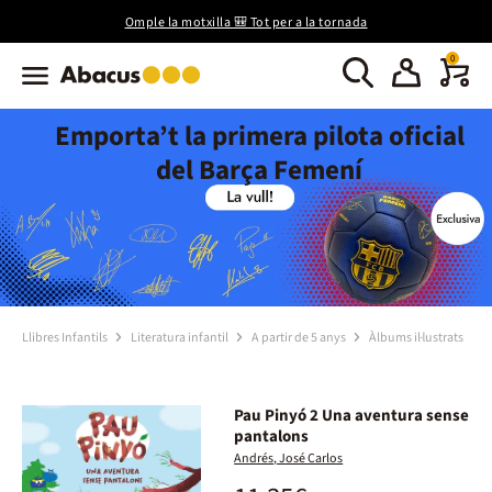
Omple la motxilla 🎒 Tot per a la tornada
0
Emporta’t la primera pilota oficial
del Barça Femení
Llibres Infantils
Literatura infantil
A partir de 5 anys
Àlbums il·lustrats
Pau Pinyó 2 Una aventura sense
pantalons
Andrés, José Carlos