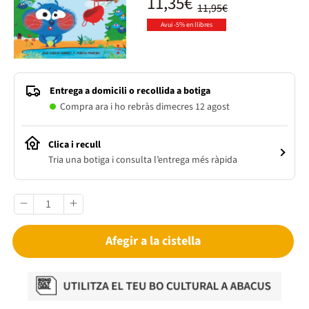
11,35€
11,95€
Avui -5% en llibres
Entrega a domicili o recollida a botiga
Compra ara i ho rebràs dimecres 12 agost
Clica i recull
Tria una botiga i consulta l’entrega més ràpida
Afegir a la cistella