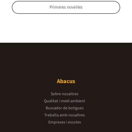
Primeres novel·les
Abacus
Sobre nosaltres
Qualitat i medi ambient
Buscador de botigues
Treballa amb nosaltres
Empreses i escoles