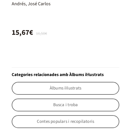
Andrés, José Carlos
15,67€
16,50€
Categories relacionades amb Àlbums il·lustrats
Àlbums il·lustrats
Busca i troba
Contes populars i recopilatoris