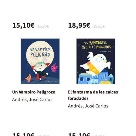
15,10€
18,95€
15,90€
19,95€
Un Vampiro Peligrozo
El fantasma de les calces
foradades
Andrés, José Carlos
Andrés, José Carlos
15,10€
15,10€