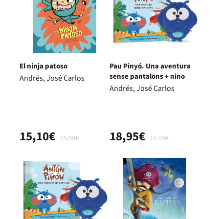
El ninja patoso
Pau Pinyó. Una aventura
sense pantalons + nino
Andrés, José Carlos
Andrés, José Carlos
15,10€
18,95€
15,90€
19,95€