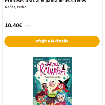
Princeses Drac 2: El pantà de les sirenes
Mañas, Pedro
10,40€
10,95€
Afegir a la cistella