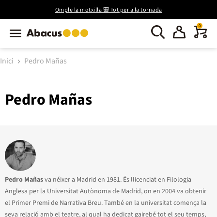
Omple la motxilla 🎒 Tot per a la tornada
0
Inici
Pedro Mañas
Pedro Mañas
Pedro Mañas
va néixer a Madrid en 1981. És llicenciat en Filologia
Anglesa per la Universitat Autònoma de Madrid, on en 2004 va obtenir
el Primer Premi de Narrativa Breu. També en la universitat comença la
seva relació amb el teatre, al qual ha dedicat gairebé tot el seu temps,