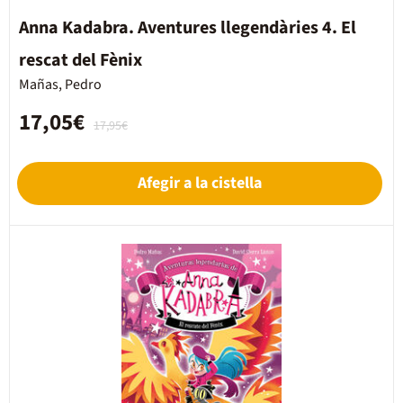
Anna Kadabra. Aventures llegendàries 4. El
rescat del Fènix
Mañas, Pedro
17,05€
17,95€
Afegir a la cistella