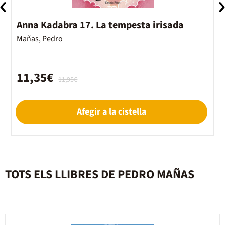
Anna Kadabra 17. La tempesta irisada
A
Mañas, Pedro
M
11,35€
11,95€
Afegir a la cistella
TOTS ELS LLIBRES DE PEDRO MAÑAS