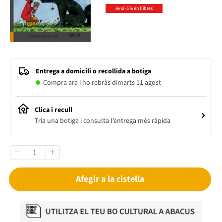
Avui -5% en llibres
Entrega a domicili o recollida a botiga
Compra ara i ho rebràs dimarts 11 agost
Clica i recull
Tria una botiga i consulta l’entrega més ràpida
Afegir a la cistella