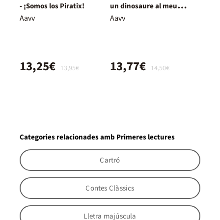
- ¡Somos los Piratix!
un dinosaure al meu
laberint!
Aavv
Aavv
13,25€
13,77€
13,95€
14,50€
Categories relacionades amb Primeres lectures
Cartró
Contes Clàssics
Lletra majúscula