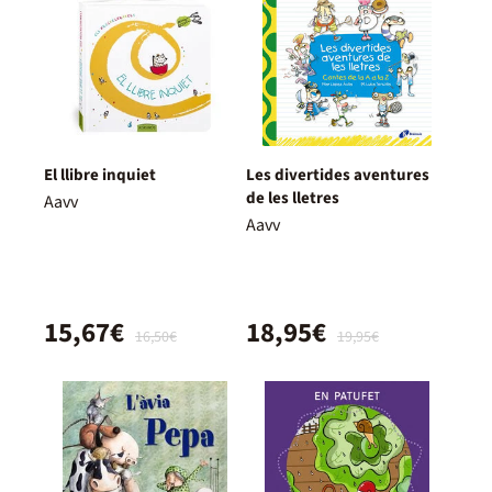
El llibre inquiet
Les divertides aventures
de les lletres
Aavv
Aavv
15,67€
18,95€
16,50€
19,95€