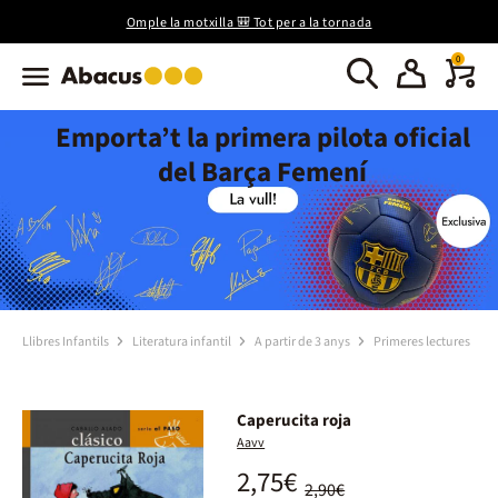
Omple la motxilla 🎒 Tot per a la tornada
0
Emporta’t la primera pilota oficial
del Barça Femení
Llibres Infantils
Literatura infantil
A partir de 3 anys
Primeres lectures
Caperucita roja
Aavv
2,75€
2,90€