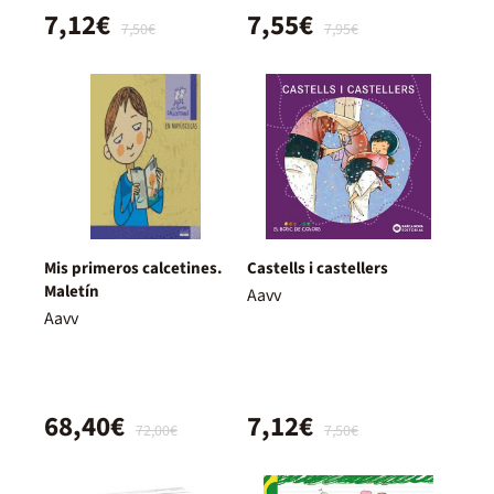
7,12€
7,55€
7,50€
7,95€
Mis primeros calcetines.
Castells i castellers
Maletín
Aavv
Aavv
68,40€
7,12€
72,00€
7,50€