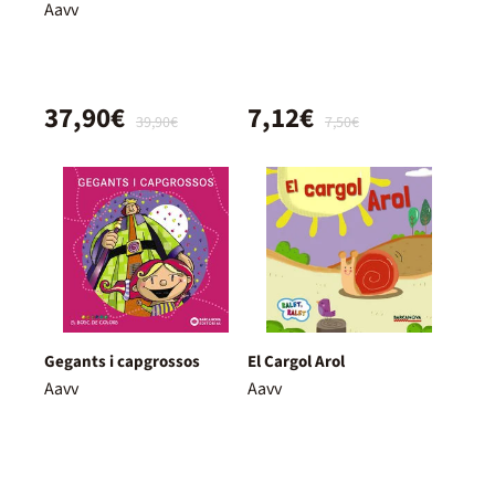
Aavv
37,90€
7,12€
39,90€
7,50€
Gegants i capgrossos
El Cargol Arol
Aavv
Aavv