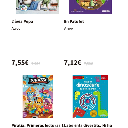
L'àvia Pepa
En Patufet
Aavv
Aavv
7,55€
7,12€
7,95€
7,50€
Piratix. Primeras lecturas 1
Laberints divertits. Hi ha