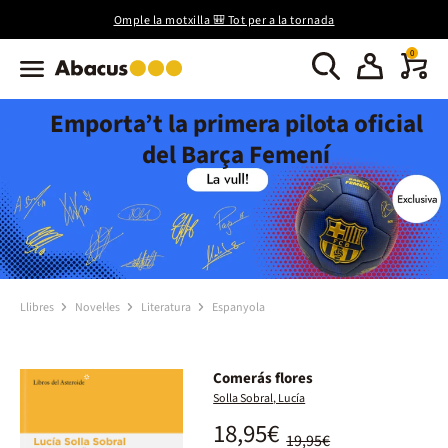
Omple la motxilla 🎒 Tot per a la tornada
0
Emporta’t la primera pilota oficial
del Barça Femení
Llibres
Novel·les
Literatura
Espanyola
Comerás flores
Solla Sobral, Lucía
18,95€
19,95€