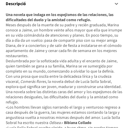
Descripció
Una novela que indaga en los espejismos de las relaciones, las
dificultades del duelo y la amistad como refugio.
Meses después de la muerte de su padre y recién graduada, Marina
conoce a Jaime, un hombre veinte años mayor que ella que irrumpe
en su vida colmándola de atenciones y planes. En poco tiempo, su
día a día da un vuelco: pasa de compartir piso con su mejor amiga
Diana, de ir a conciertos y de salir de fiesta a instalarse en el cómodo
apartamento de Jaime y cenar cada fin de semana en los mejores
restaurantes.
Deslumbrada por la sofisticada vida adulta y el encanto de Jaime,
quien también se gana a su familia, Marina se ve sumergida por
completo en su mundo, comenzando a olvidar lo que la definía.
Con una prosa que oscila entre la delicadeza lírica y la crudeza
visceral,
Comerás flores
, la novela debut de Lucía Solla Sobral,
explora qué significa ser joven, madurar y construirse una identidad.
Una novela sobre las distintas caras del amor y los espejismos de las
relaciones desiguales, las dificultades del duelo y la amistad como
refugio.
«Los hombres llevan siglos narrando el largo y venturoso regreso a
casa después de la guerra, las mujeres estamos contando la larga y
angustiosa vuelta a nosotras mismas después del amor. Lucía Solla
Sobral ha escrito nuestra
Odisea
.»
Bibiana Collado