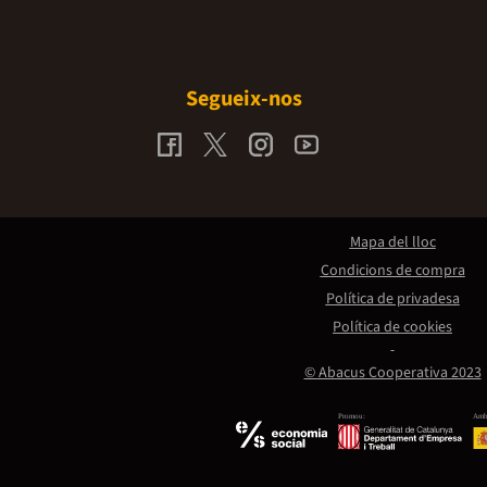
Segueix-nos
Mapa del lloc
Condicions de compra
Política de privadesa
Política de cookies
© Abacus Cooperativa 2023
Promou:
Amb 