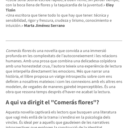
«Lucía Solla Sobral escribe rápido, a buen ritmo, sin perder tiempo,
con la boca llena de flores y la taquicardia de la juventud.»
Eloy
Tizón
«Una escritora que tiene todo lo que hay que tener: técnica y
sensibilidad, rigor y frescura, crudeza y lirismo, conocimiento e
intuición.»
Marta Jiménez Serrano
Comerás flores
és una novel·la que convida a una immersió
profunda en les complexitats de l'autoconeixement i les relacions
humanes. Amb una prosa que combina una delicadesa colpidora
amb una honestedat crua, l'autora teixeix una experiència de lectura
que interpel·la directament les emocions. Més que narrar una
història, el llibre proposa un viatge introspectiu sobre com ens
definim a nosaltres mateixos i com les connexions amb els altres ens
modelen, de vegades de maneres gairebé imperceptibles. És una
obra que ressona temps després d'haver-ne acabat la lectura.
A qui va dirigit el "Comerás flores"?
Aquesta novel·la captivarà els lectors que busquen una literatura
que vagi més enllà de la trama i s'endinsi en la psicologia dels
vincles. És ideal per a aquells que gaudeixen de les narratives
introspectives que exploren la construcció de la identitat,