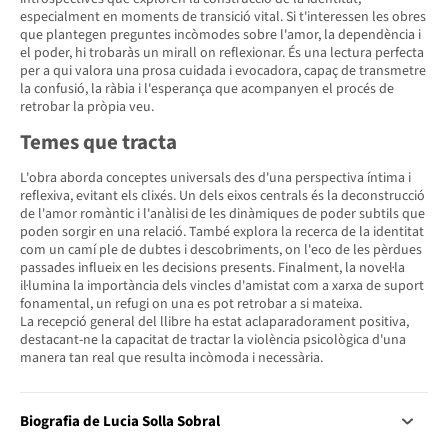
especialment en moments de transició vital. Si t'interessen les obres
que plantegen preguntes incòmodes sobre l'amor, la dependència i
el poder, hi trobaràs un mirall on reflexionar. És una lectura perfecta
per a qui valora una prosa cuidada i evocadora, capaç de transmetre
la confusió, la ràbia i l'esperança que acompanyen el procés de
retrobar la pròpia veu.
Temes que tracta
L'obra aborda conceptes universals des d'una perspectiva íntima i
reflexiva, evitant els clixés. Un dels eixos centrals és la deconstrucció
de l'amor romàntic i l'anàlisi de les dinàmiques de poder subtils que
poden sorgir en una relació. També explora la recerca de la identitat
com un camí ple de dubtes i descobriments, on l'eco de les pèrdues
passades influeix en les decisions presents. Finalment, la novel·la
il·lumina la importància dels vincles d'amistat com a xarxa de suport
fonamental, un refugi on una es pot retrobar a si mateixa.
La recepció general del llibre ha estat aclaparadorament positiva,
destacant-ne la capacitat de tractar la violència psicològica d'una
manera tan real que resulta incòmoda i necessària.
Biografia de Lucia Solla Sobral