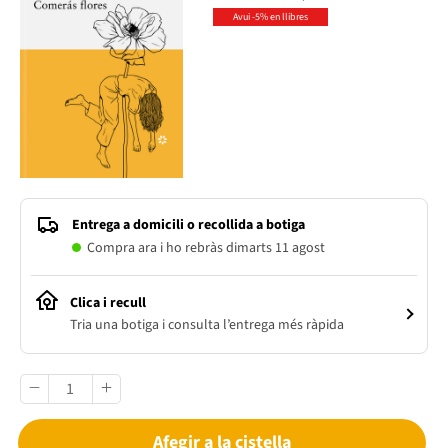
Avui -5% en llibres
Entrega a domicili o recollida a botiga
Compra ara i ho rebràs dimarts 11 agost
Clica i recull
Tria una botiga i consulta l’entrega més ràpida
Afegir a la cistella