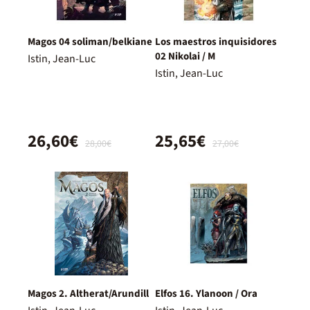
Magos 04 soliman/belkiane
Los maestros inquisidores
02 Nikolai / M
Istin, Jean-Luc
Istin, Jean-Luc
26,60€
25,65€
28,00€
27,00€
Magos 2. Altherat/Arundill
Elfos 16. Ylanoon / Ora