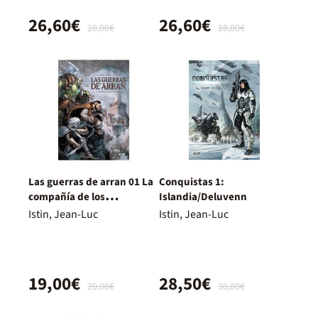
26,60€
26,60€
28,00€
28,00€
Las guerras de arran 01 La
Conquistas 1:
compañía de los
Islandia/Deluvenn
desterrados
Istin, Jean-Luc
Istin, Jean-Luc
19,00€
28,50€
20,00€
30,00€