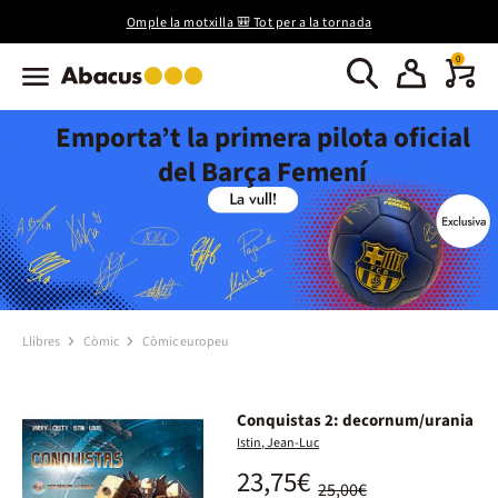
Omple la motxilla 🎒 Tot per a la tornada
0
Emporta’t la primera pilota oficial
del Barça Femení
Llibres
Còmic
Còmic europeu
Conquistas 2: decornum/urania
Istin, Jean-Luc
23,75€
25,00€