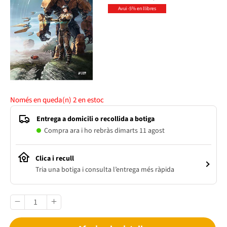
Avui -5% en llibres
Només en queda(n)
2
en estoc
Entrega a domicili o recollida a botiga
Compra ara i ho rebràs dimarts 11 agost
Clica i recull
Tria una botiga i consulta l’entrega més ràpida