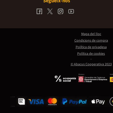
Segueix-nos
Mapa del lloc
Condicions de compra
Política de privadesa
Política de cookies
© Abacus Cooperativa 2023
Promou:
Amb 