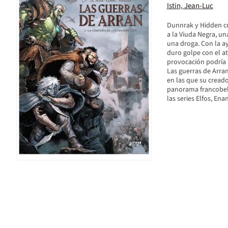
Istin, Jean-Luc
Dunnrak y Hidden cr
a la Viuda Negra, un
una droga. Con la a
duro golpe con el at
provocación podría 
Las guerras de Arran 
en las que su creador
panorama francobelga
las series Elfos, Ena