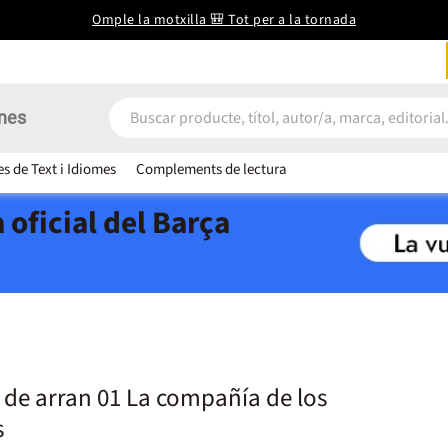
Omple la motxilla 🎒 Tot per a la tornada
nes
es de Text i Idiomes
Complements de lectura
 oficial del Barça
 de arran 01 La compañía de los
s