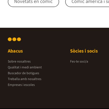
Novetats en còmic
Còmic americà i s
Abacus
Sòcies i socis
Sobre nosaltres
Fes-te soci/a
Qualitat i medi ambient
Buscador de botigues
Treballa amb nosaltres
Empreses i escoles