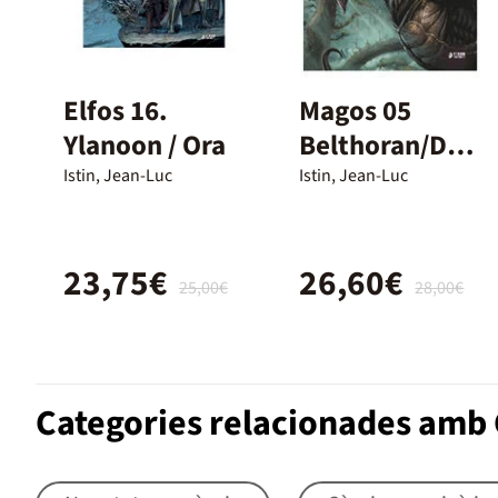
Elfos 16.
Magos 05
Ylanoon / Ora
Belthoran/Dis
ha
Istin, Jean-Luc
Istin, Jean-Luc
23,75€
26,60€
25,00€
28,00€
Categories relacionades amb