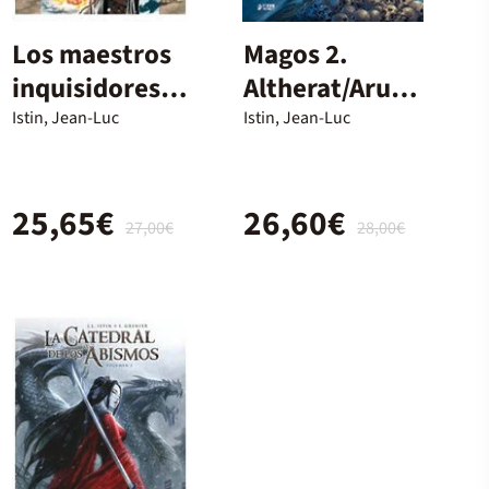
Los maestros
Magos 2.
inquisidores
Altherat/Arun
02 Nikolai / M
dill
Istin, Jean-Luc
Istin, Jean-Luc
25,65€
26,60€
27,00€
28,00€