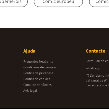
uperherois
Còmic europeu
Còmic i
Ajuda
Contacte
Formulari de co
Preguntes freqüents
Condicions de compra
Whatsapp
Política de privadesa
(*) L'enviament 
Política de cookies
del canal de Wh
Canal de denúncies
l'acceptació de 
Avís legal