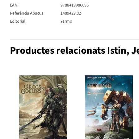
EAN:
9788419986696
Referència Abacus:
1489429.82
Editorial:
Yermo
Productes relacionats Istin, 