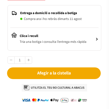
Entrega a domicili o recollida a botiga
Compra ara i ho rebràs dimarts 11 agost
Clica i recull
Tria una botiga i consulta l’entrega més ràpida
Afegir a la cistella