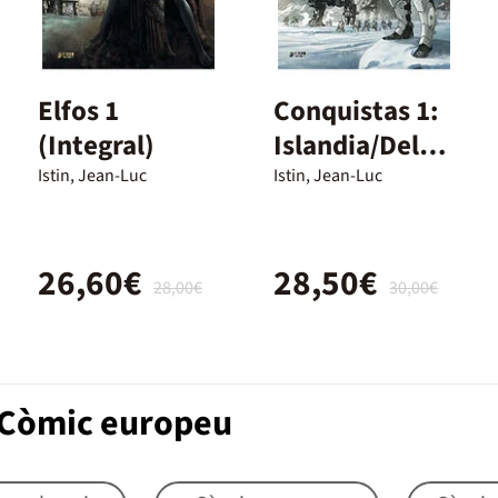
Elfos 1
Conquistas 1:
(Integral)
Islandia/Deluv
enn
Istin, Jean-Luc
Istin, Jean-Luc
26,60€
28,50€
28,00€
30,00€
 Còmic europeu