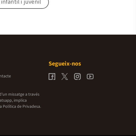
nfantil i juvenil
Segueix-nos
ntacte
d’un missatge a través
atsapp, implica
la
Política de Privadesa.