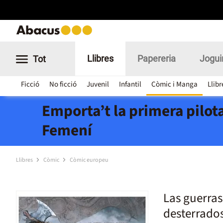
Llibres
Papereria
Jogui
Tot
Ficció
No ficció
Juvenil
Infantil
Còmic i Manga
Llibr
Emporta’t la primera pilota
Femení
Llibres
Còmic
Còmic europeu
Las guerras
desterrado