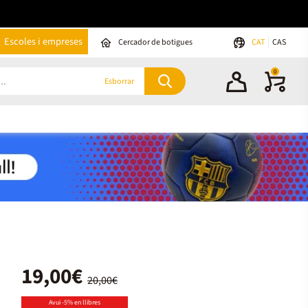
Escoles i empreses
Cercador de botigues
CAT
CAS
0
Esborrar
19,00€
20,00€
Avui -5% en llibres