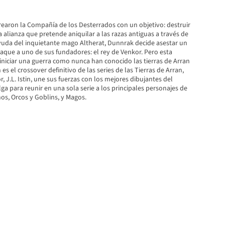
earon la Compañía de los Desterrados con un objetivo: destruir
a alianza que pretende aniquilar a las razas antiguas a través de
yuda del inquietante mago Altherat, Dunnrak decide asestar un
aque a uno de sus fundadores: el rey de Venkor. Pero esta
iniciar una guerra como nunca han conocido las tierras de Arran
es el crossover definitivo de las series de las Tierras de Arran,
, J.L. Istin, une sus fuerzas con los mejores dibujantes del
 para reunir en una sola serie a los principales personajes de
nos, Orcos y Goblins, y Magos.