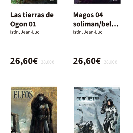
Las tierras de
Magos 04
Ogon 01
soliman/belki
ane
Istin, Jean-Luc
Istin, Jean-Luc
26,60€
26,60€
28,00€
28,00€