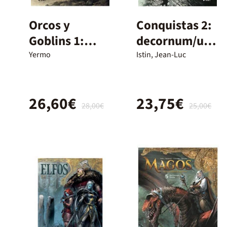
Orcos y
Conquistas 2:
Goblins 1:
decornum/ura
Turuk / Myth
nia
Yermo
Istin, Jean-Luc
26,60€
23,75€
28,00€
25,00€