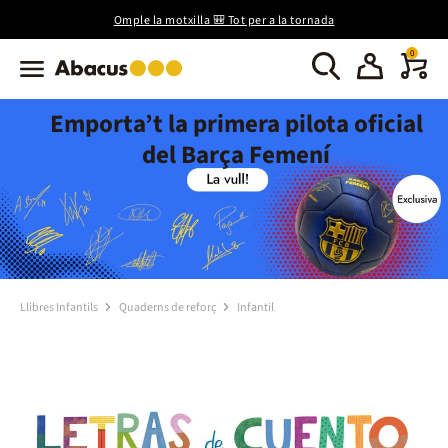
Omple la motxilla 🎒 Tot per a la tornada
0
Emporta’t la primera pilota oficial
del Barça Femení
Llibres Infantils
Quaderns de reforç
Infantil