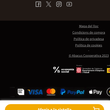
Mapa del lloc
Condicions de compra
Política de privadesa
Política de cookies
© Abacus Cooperativa 2023
Promou:
Amb 
Afegir a la cistella