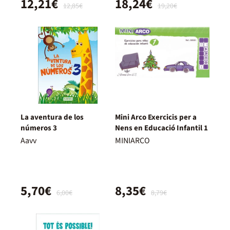
12,21€
18,24€
12,85€
19,20€
La aventura de los
Mini Arco Exercicis per a
números 3
Nens en Educació Infantil 1
Aavv
MINIARCO
5,70€
8,35€
6,00€
8,79€