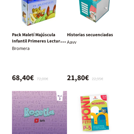
Pack Maletí Majúscula
Historias secuenciadas
Infantil Primeres Lectures
Aavv
De Micalet
Bromera
68,40€
21,80€
72,00€
22,95€