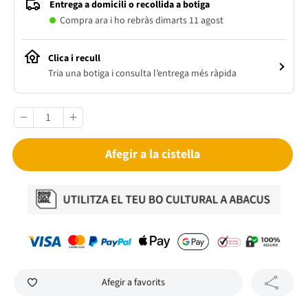
Entrega a domicili o recollida a botiga
Compra ara i ho rebràs dimarts 11 agost
Clica i recull
Tria una botiga i consulta l’entrega més ràpida
Afegir a la cistella
Afegir a favorits