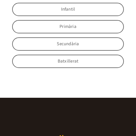
Infantil
Primària
Secundària
Batxillerat