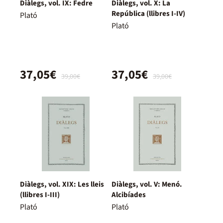
Diàlegs, vol. IX: Fedre
Diàlegs, vol. X: La
República (llibres I-IV)
Plató
Plató
37,05€
37,05€
39,00€
39,00€
Diàlegs, vol. XIX: Les lleis
Diàlegs, vol. V: Menó.
(llibres I-III)
Alcibíades
Plató
Plató