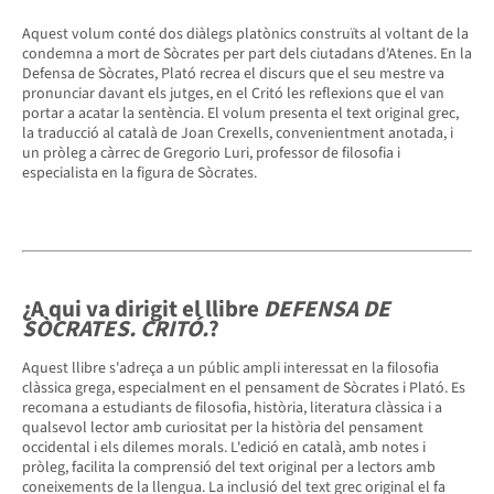
Aquest volum conté dos diàlegs platònics construïts al voltant de la
condemna a mort de Sòcrates per part dels ciutadans d'Atenes. En la
Defensa de Sòcrates, Plató recrea el discurs que el seu mestre va
pronunciar davant els jutges, en el Critó les reflexions que el van
portar a acatar la sentència. El volum presenta el text original grec,
la traducció al català de Joan Crexells, convenientment anotada, i
un pròleg a càrrec de Gregorio Luri, professor de filosofia i
especialista en la figura de Sòcrates.
¿A qui va dirigit el llibre
DEFENSA DE
SÒCRATES. CRITÓ.
?
Aquest llibre s'adreça a un públic ampli interessat en la filosofia
clàssica grega, especialment en el pensament de Sòcrates i Plató. Es
recomana a estudiants de filosofia, història, literatura clàssica i a
qualsevol lector amb curiositat per la història del pensament
occidental i els dilemes morals. L'edició en català, amb notes i
pròleg, facilita la comprensió del text original per a lectors amb
coneixements de la llengua. La inclusió del text grec original el fa