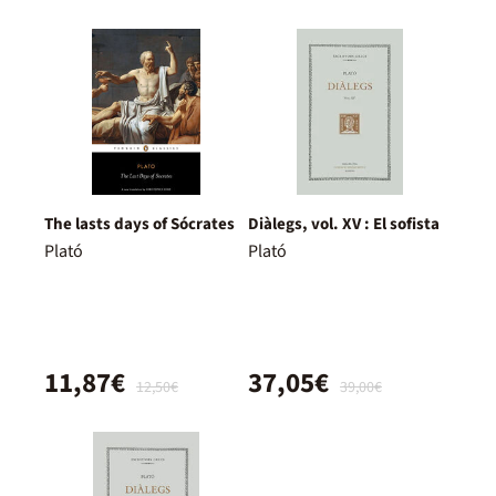
The lasts days of Sócrates
Diàlegs, vol. XV : El sofista
Plató
Plató
11,87€
37,05€
12,50€
39,00€