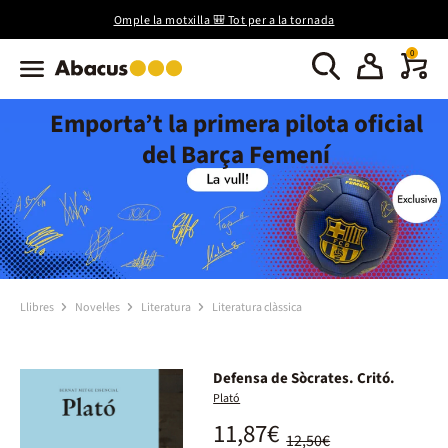
Omple la motxilla 🎒 Tot per a la tornada
0
Emporta’t la primera pilota oficial
del Barça Femení
Llibres
Novel·les
Literatura
Literatura clàssica
Defensa de Sòcrates. Critó.
Plató
11,87€
12,50€