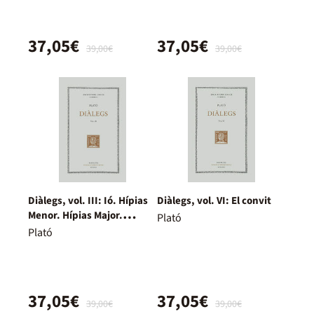
37,05€
37,05€
39,00€
39,00€
Diàlegs, vol. III: Ió. Hípias
Diàlegs, vol. VI: El convit
Menor. Hípias Major.
Plató
Eutidem
Plató
37,05€
37,05€
39,00€
39,00€