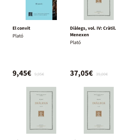
El convit
Diàlegs, vol. IV: Cràtil.
Menexen
Plató
Plató
9,45€
37,05€
9,95€
39,00€