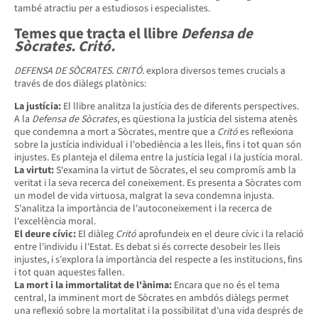
també atractiu per a estudiosos i especialistes.
Temes que tracta el llibre
Defensa de
Sòcrates. Critó.
DEFENSA DE SÒCRATES. CRITÓ.
explora diversos temes crucials a
través de dos diàlegs platònics:
La justícia:
El llibre analitza la justícia des de diferents perspectives.
A la
Defensa de Sòcrates
, es qüestiona la justícia del sistema atenès
que condemna a mort a Sòcrates, mentre que a
Critó
es reflexiona
sobre la justícia individual i l'obediència a les lleis, fins i tot quan són
injustes. Es planteja el dilema entre la justícia legal i la justícia moral.
La virtut:
S'examina la virtut de Sòcrates, el seu compromís amb la
veritat i la seva recerca del coneixement. Es presenta a Sòcrates com
un model de vida virtuosa, malgrat la seva condemna injusta.
S'analitza la importància de l'autoconeixement i la recerca de
l'excel·lència moral.
El deure cívic:
El diàleg
Critó
aprofundeix en el deure cívic i la relació
entre l'individu i l'Estat. Es debat si és correcte desobeir les lleis
injustes, i s'explora la importància del respecte a les institucions, fins
i tot quan aquestes fallen.
La mort i la immortalitat de l'ànima:
Encara que no és el tema
central, la imminent mort de Sòcrates en ambdós diàlegs permet
una reflexió sobre la mortalitat i la possibilitat d'una vida després de