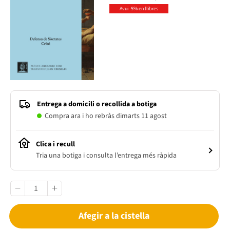
Avui -5% en llibres
Entrega a domicili o recollida a botiga
Compra ara i ho rebràs dimarts 11 agost
Clica i recull
Tria una botiga i consulta l’entrega més ràpida
Afegir a la cistella