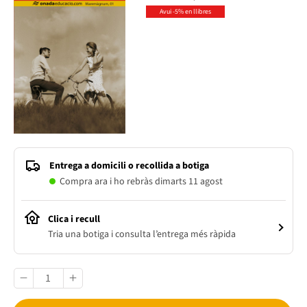
Avui -5% en llibres
Entrega a domicili o recollida a botiga
Compra ara i ho rebràs dimarts 11 agost
Clica i recull
Tria una botiga i consulta l’entrega més ràpida