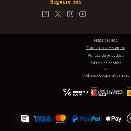
Segueix-nos
Mapa del lloc
Condicions de compra
Política de privadesa
Política de cookies
© Abacus Cooperativa 2023
Promou:
Amb 