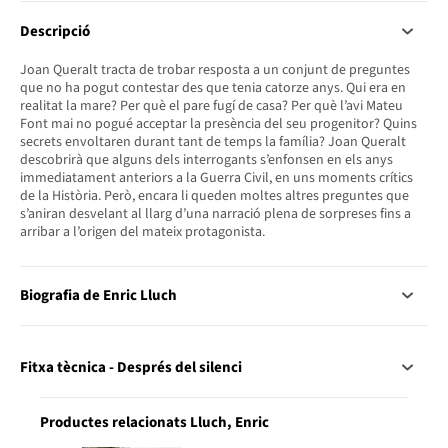
Descripció
Joan Queralt tracta de trobar resposta a un conjunt de preguntes
que no ha pogut contestar des que tenia catorze anys. Qui era en
realitat la mare? Per què el pare fugí de casa? Per què l’avi Mateu
Font mai no pogué acceptar la presència del seu progenitor? Quins
secrets envoltaren durant tant de temps la família? Joan Queralt
descobrirà que alguns dels interrogants s’enfonsen en els anys
immediatament anteriors a la Guerra Civil, en uns moments crítics
de la Història. Però, encara li queden moltes altres preguntes que
s’aniran desvelant al llarg d’una narració plena de sorpreses fins a
arribar a l’origen del mateix protagonista.
Biografia de Enric Lluch
Fitxa tècnica - Després del silenci
Productes relacionats Lluch, Enric