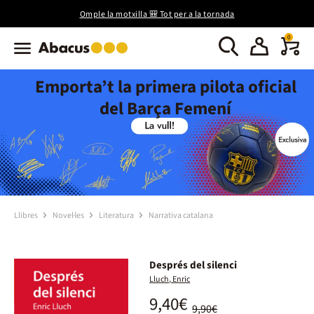
Omple la motxilla 🎒 Tot per a la tornada
0
Emporta’t la primera pilota oficial
del Barça Femení
Llibres
Novel·les
Literatura
Narrativa catalana
Després del silenci
Lluch, Enric
9,40€
9,90€