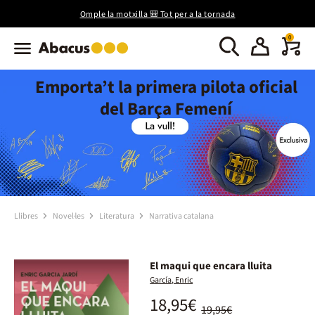
Omple la motxilla 🎒 Tot per a la tornada
0
Emporta’t la primera pilota oficial
del Barça Femení
Llibres
Novel·les
Literatura
Narrativa catalana
El maqui que encara lluita
García, Enric
18,95€
19,95€