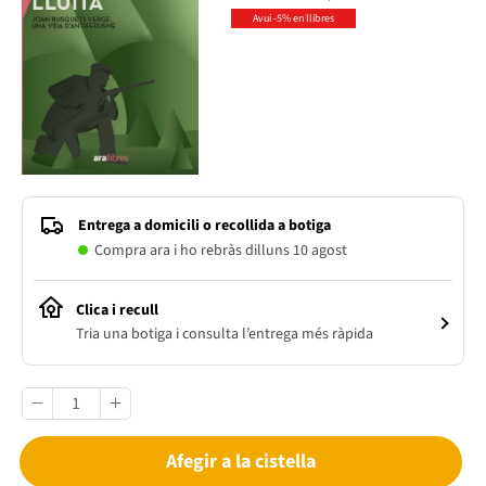
Avui -5% en llibres
Entrega a domicili o recollida a botiga
Compra ara i ho rebràs dilluns 10 agost
Clica i recull
Tria una botiga i consulta l’entrega més ràpida
Afegir a la cistella