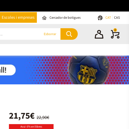
Escoles i empreses
Cercador de botigues
CAT
CAS
0
Esborrar
21,75€
22,90€
Avui -5% en llibres