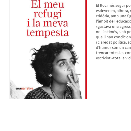
El lloc més segur po
esdevenen, alhora, re
cridòria, amb una f
l'àmbit de l'educació
«gastava una agressi
no l'estimés, sinó p
que li han condicion
i claredat política,
d'humor són un cant
trencar totes les co
escrivint «tota la vid