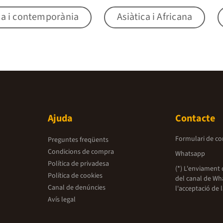
na i contemporània
Asiàtica i Africana
Ajuda
Contacte
Formulari de co
Preguntes freqüents
Condicions de compra
Whatsapp
Política de privadesa
(*) L'enviament 
Política de cookies
del canal de Wh
Canal de denúncies
l'acceptació de 
Avís legal