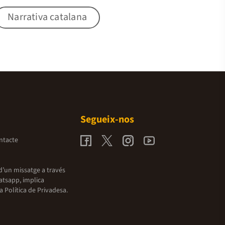
Narrativa catalana
Segueix-nos
ntacte
d’un missatge a través
atsapp, implica
la
Política de Privadesa.