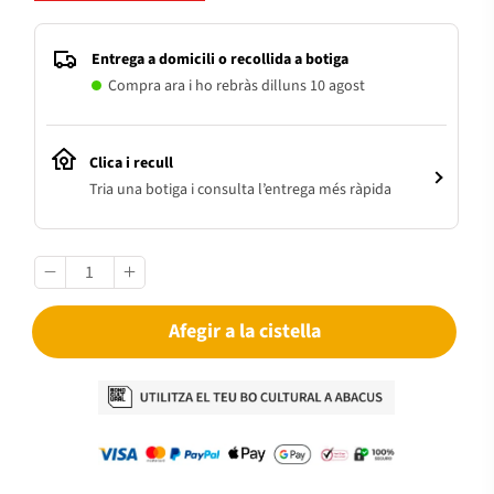
Entrega a domicili o recollida a botiga
Compra ara i ho rebràs dilluns 10 agost
Clica i recull
Tria una botiga i consulta l’entrega més ràpida
Afegir a la cistella