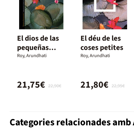
El dios de las
El déu de les
pequeñas
coses petites
cosas
Roy, Arundhati
Roy, Arundhati
21,75€
21,80€
22,90€
22,95€
Categories relacionades amb A