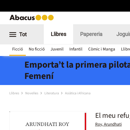
Llibres
Papereria
Jogui
Tot
Ficció
No ficció
Juvenil
Infantil
Còmic i Manga
Llibr
Emporta’t la primera pilota
Femení
Llibres
Novel·les
Literatura
Asiàtica i Africana
El meu refu
Roy, Arundhati