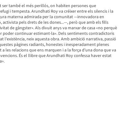
t ser també el més perillós, on habiten persones que
fugi i tempesta. Arundhati Roy va créixer entre els silencis i la
igura materna admirada per la comunitat —innovadora en
, activista pels drets de les dones...—, però que amb els fills
vitat de gàngster». Als divuit anys va marxar de casa «no perquè
er poder continuar estimant-la». Dels sentiments contradictoris
at l'existència, neix aquesta obra. Amb ambició narrativa, passió
 aquestes pàgines radiants, honestes i inesperadament plenes
 a les relacions que ens marquen i a la força d'una dona que va
nvencions. És el llibre que Arundhati Roy confessa haver estat
a».