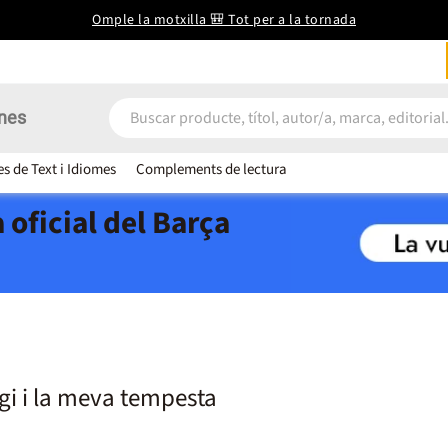
Omple la motxilla 🎒 Tot per a la tornada
nes
es de Text i Idiomes
Complements de lectura
 oficial del Barça
gi i la meva tempesta