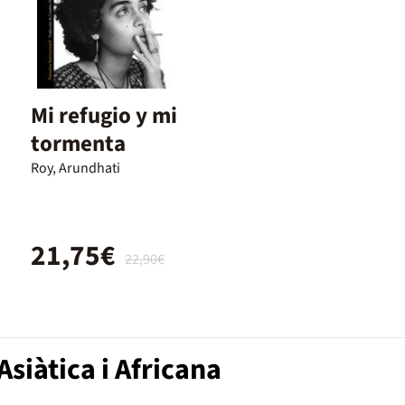
Mi refugio y mi
tormenta
Roy, Arundhati
21,75€
22,90€
siàtica i Africana