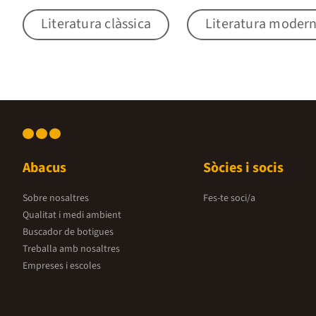
Literatura clàssica
Literatura moder
Abacus
Sòcies i socis
Sobre nosaltres
Fes-te soci/a
Qualitat i medi ambient
Buscador de botigues
Treballa amb nosaltres
Empreses i escoles