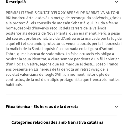
Descripció
PREMIS LITERARIS CIUTAT D'ELX 2018PREMI DE NARRATIVA ANTONI
BRUAndreu Artal esdevé un metge de reconeguda solvència, gràcies
a la protecció i els consells de mossén Sebastià, qui l'ajuda a fer-se
home, després d'haver-lo recollit dels carrers de la València
posterior als decrets de Nova Planta, quan era menut. Però, a pesar
del seu èxit professional, la vida d'Andreu està marcada per la fugida
a què ell i el seu amic i protector es veuen abocats per la hipocresia i
la malícia de la Santa Inquisició, encarnada en la figura d'Antoni
Fabra, que els acusa de sodomites. La falsa acusació els obliga a
ocultar la seua identitat, a viure sempre pendents d'un fil i a viatjar
d'un lloc a un altre, segons que els marque el destí... Josep Franco
ens presenta en Els hereus de la derrota un retrat vivaç de la
societat valenciana del segle XVIII, un moment històric ple de
contrastos, de la mà d'un atípic protagonista que trenca els motles
habituals.
Fitxa tècnica - Els hereus de la derrota
Categories relacionades amb Narrativa catalana