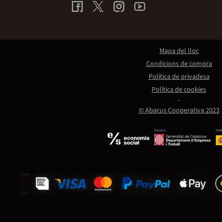
Mapa del lloc
Condicions de compra
Política de privadesa
Política de cookies
© Abacus Cooperativa 2023
Promou:
Amb 