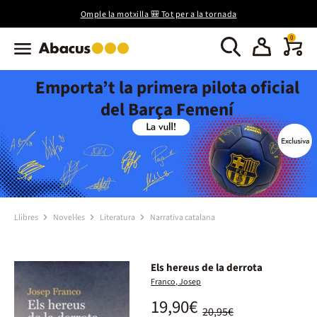
Omple la motxilla 🎒 Tot per a la tornada
0
Emporta’t la primera pilota oficial
del Barça Femení
Llibres
Novel·les
Literatura
Narrativa catalana
Els hereus de la derrota
Franco, Josep
19,90€
20,95€