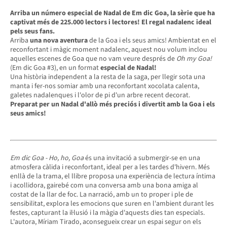
Arriba un número especial de
Nadal de
Em dic
Goa, la sèrie que ha
captivat més de 225.000 lectors
i
lectores! El regal
nadalenc ideal
pels seus fans.
Arriba
una
nova aventura
de la Goa i els seus amics! Ambientat en el
reconfortant i màgic moment nadalenc, aquest nou volum inclou
aquelles escenes de Goa que no vam veure després de
Oh
my Goa!
(Em dic Goa #3), en un format
especial de Nadal!
Una història independent a la resta de la saga, per llegir sota una
manta i fer-nos somiar amb una reconfortant xocolata calenta,
galetes nadalenques i l'olor de pi d'un arbre recent decorat.
Preparat per un Nadal d'allò més preciós i divertit amb la Goa i els
seus amics!
Em dic Goa - Ho, ho, Goa
és una invitació a submergir-se en una
atmosfera càlida i reconfortant, ideal per a les tardes d'hivern. Més
enllà de la trama, el llibre proposa una experiència de lectura íntima
i acollidora, gairebé com una conversa amb una bona amiga al
costat de la llar de foc. La narració, amb un to proper i ple de
sensibilitat, explora les emocions que suren en l'ambient durant les
festes, capturant la il·lusió i la màgia d'aquests dies tan especials.
L'autora, Míriam Tirado, aconsegueix crear un espai segur on els