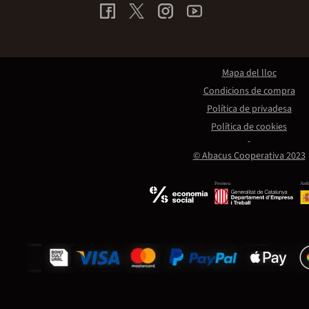
Mapa del lloc
Condicions de compra
Política de privadesa
Política de cookies
© Abacus Cooperativa 2023
Promou:
Amb 