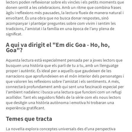
lectors poden reflexionar sobre els vincles i els petits moments que
donen sentit a les celebracions. Amb un ritme que combina frases
àgils i reflexions més pausades, la lectura flueix de manera natural i
envoltant. És una obra que no busca donar respostes, sinó
acompanyar i plantejar preguntes sobre com vivim i sentim les
tradicions, l'amistat i la família en una època de l'any plena de
significat.
A qui va dirigit el "Em dic Goa - Ho, ho,
Goa"?
Aquesta lectura està especialment pensada per a joves lectors que
busquen una història que els parli de tu a tu, amb un llenguatge
proper i autèntic. És ideal per a aquells que gaudeixen de les
narracions que aprofundeixen en el món interior dels personatges i
que valoren les reflexions sobre l'amistat i els sentiments. A més,
connectarà profundament amb qui sent una fascinació especial per
l'ambient nadalenc i busca una lectura que funcioni com un refugi
acollidor. Tant els seguidors fidels de la sèrie com els nous lectors
que desitgin una història autònoma i emotiva hi trobaran una
experiència gratificant.
Temes que tracta
La novel·la explora conceptes universals des d'una perspectiva