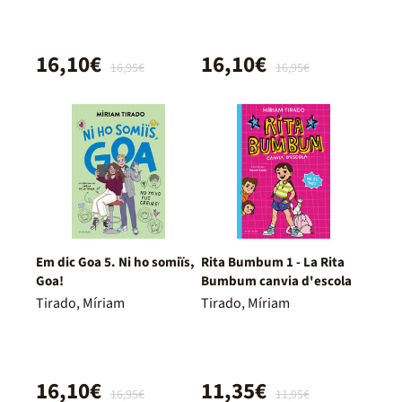
16,10€
16,10€
16,95€
16,95€
Em dic Goa 5. Ni ho somiïs,
Rita Bumbum 1 - La Rita
Goa!
Bumbum canvia d'escola
Tirado, Míriam
Tirado, Míriam
16,10€
11,35€
16,95€
11,95€