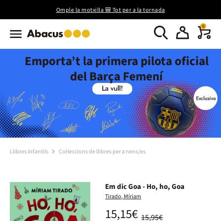
Omple la motxilla 🎒 Tot per a la tornada
0
Emporta’t la primera pilota oficial
del Barça Femení
Llibres Infantils
Col·leccions de llibres per a nens/es
Em dic Goa - Ho, ho, Goa
Tirado, Míriam
15,15€
15,95€