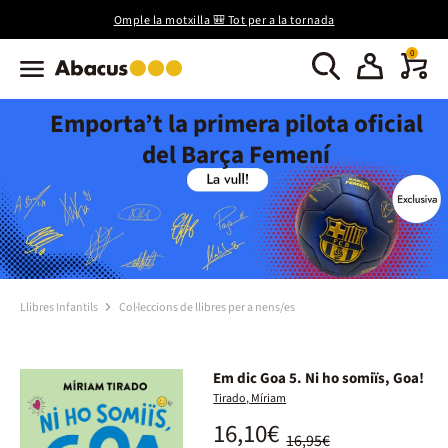
Omple la motxilla 🎒 Tot per a la tornada
0
Emporta’t la primera pilota oficial
del Barça Femení
Llibres Infantils
Col·leccions de llibres per a nens/es
Em dic Goa 5. Ni ho somiïs, Goa!
Tirado, Míriam
16,10€
16,95€