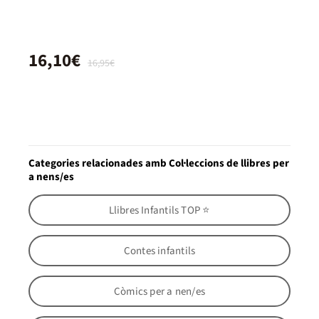
16,10€
16,95€
Categories relacionades amb Col·leccions de llibres per
a nens/es
Llibres Infantils TOP ⭐
Contes infantils
Còmics per a nen/es