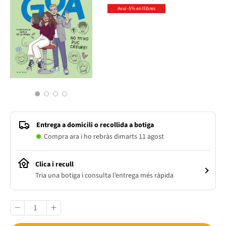
Avui -5% en llibres
1
2
3
4
Entrega a domicili o recollida a botiga
Compra ara i ho rebràs dimarts 11 agost
Clica i recull
Tria una botiga i consulta l’entrega més ràpida