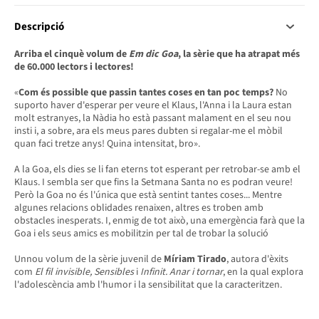
Descripció
Arriba el cinquè volum de
Em dic Goa
, la sèrie que ha atrapat més
de 60.000 lectors i
lectores!
«
Com és possible que passin tantes coses en tan poc temps?
No
suporto haver d'esperar per veure el Klaus, l'Anna i la Laura estan
molt estranyes, la Nàdia ho està passant malament en el seu nou
insti i, a sobre, ara els meus pares dubten si regalar-me el mòbil
quan faci tretze anys! Quina intensitat, bro».
A la Goa, els dies se li fan eterns tot esperant per retrobar-se amb el
Klaus. I sembla ser que fins la Setmana Santa no es podran veure!
Però la Goa no és l'única que està sentint tantes coses... Mentre
algunes relacions oblidades renaixen, altres es troben amb
obstacles inesperats. I, enmig de tot això, una emergència farà que la
Goa i els seus amics es mobilitzin per tal de trobar la solució
Unnou volum de la sèrie juvenil de
Míriam
Tirado
, autora d'èxits
com
El fil invisible, Sensibles
i
Infinit. Anar i tornar
, en la qual explora
l'adolescència amb l'humor i la sensibilitat que la caracteritzen.