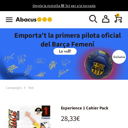
Omple la motxilla 🎒 Tot per a la tornada
0
Emporta’t la primera pilota oficial
del Barça Femení
Campaigns
Text
Experience 1 Cahier Pack
28,33€