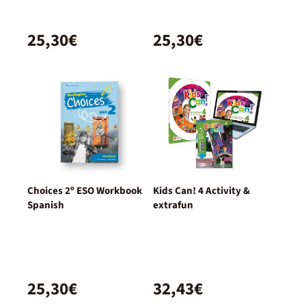
25,30€
25,30€
Choices 2º ESO Workbook
Kids Can! 4 Activity &
Spanish
extrafun
25,30€
32,43€