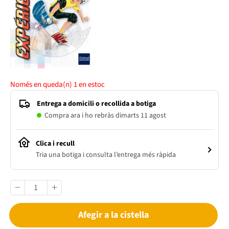
Només en queda(n)
1
en estoc
Entrega a domicili o recollida a botiga
Compra ara i ho rebràs dimarts 11 agost
Clica i recull
Tria una botiga i consulta l’entrega més ràpida
Afegir a la cistella