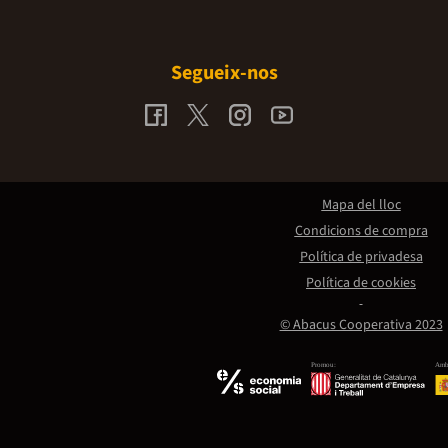
Segueix-nos
Mapa del lloc
Condicions de compra
Política de privadesa
Política de cookies
© Abacus Cooperativa 2023
Promou:
Amb 