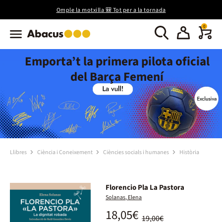
Omple la motxilla 🎒 Tot per a la tornada
0
Emporta’t la primera pilota oficial
del Barça Femení
Llibres
Ciència i Coneixement
Ciències socials i humanes
Història
Florencio Pla La Pastora
Solanas, Elena
18,05€
19,00€