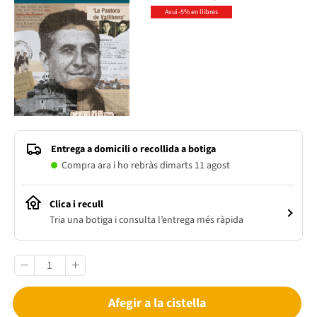
Avui -5% en llibres
Entrega a domicili o recollida a botiga
Compra ara i ho rebràs dimarts 11 agost
Clica i recull
Tria una botiga i consulta l’entrega més ràpida
Afegir a la cistella