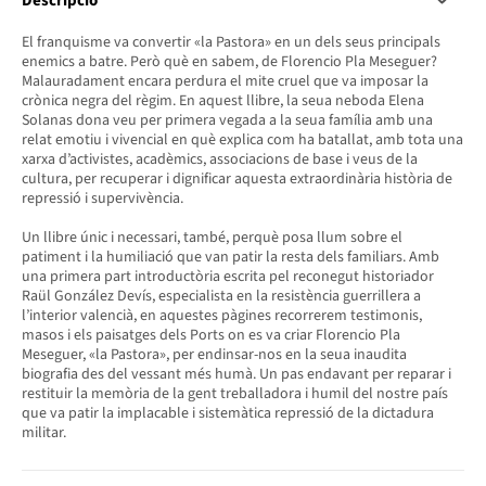
Descripció
El franquisme va convertir «la Pastora» en un dels seus principals
enemics a batre. Però què en sabem, de Florencio Pla Meseguer?
Malauradament encara perdura el mite cruel que va imposar la
crònica negra del règim. En aquest llibre, la seua neboda Elena
Solanas dona veu per primera vegada a la seua família amb una
relat emotiu i vivencial en què explica com ha batallat, amb tota una
xarxa d’activistes, acadèmics, associacions de base i veus de la
cultura, per recuperar i dignificar aquesta extraordinària història de
repressió i supervivència.
Un llibre únic i necessari, també, perquè posa llum sobre el
patiment i la humiliació que van patir la resta dels familiars. Amb
una primera part introductòria escrita pel reconegut historiador
Raül González Devís, especialista en la resistència guerrillera a
l’interior valencià, en aquestes pàgines recorrerem testimonis,
masos i els paisatges dels Ports on es va criar Florencio Pla
Meseguer, «la Pastora», per endinsar-nos en la seua inaudita
biografia des del vessant més humà. Un pas endavant per reparar i
restituir la memòria de la gent treballadora i humil del nostre país
que va patir la implacable i sistemàtica repressió de la dictadura
militar.