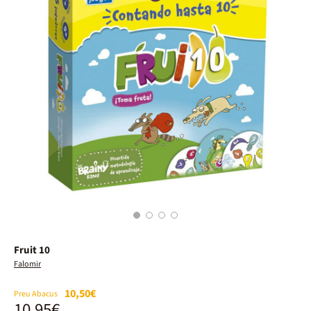
1
2
3
4
Fruit 10
Falomir
10,50€
Preu Abacus
10,95€