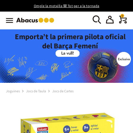
Omple la motxilla 🎒 Tot per a la tornada
0
Emporta’t la primera pilota oficial
del Barça Femení
Joguines
Jocs de Taula
Jocs de Cartes