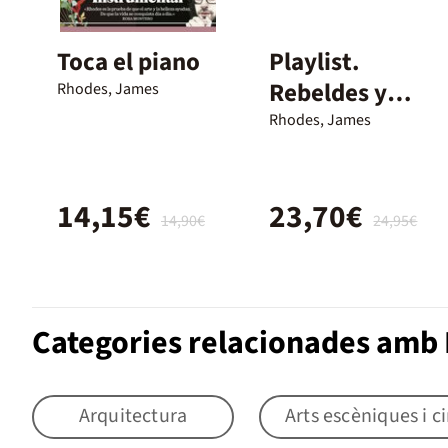
Toca el piano
Playlist.
Rebeldes y
Rhodes, James
revolucionario
Rhodes, James
s déla música
14,15€
23,70€
14,90€
24,95€
Categories relacionades amb
Arquitectura
Arts escèniques i 