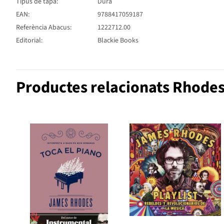
Tipus de tapa:
Dura
EAN:
9788417059187
Referència Abacus:
1222712.00
Editorial:
Blackie Books
Productes relacionats Rhode