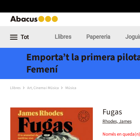
Llibres
Papereria
Jogui
Tot
Emporta’t la primera pilota
Femení
Llibres
Art, Cinema i Música
Música
Fugas
Rhodes, James
Només en queda(n