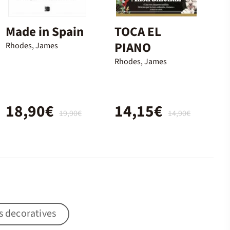
Made in Spain
TOCA EL
PIANO
Rhodes, James
Rhodes, James
18,90€
14,15€
19,90€
14,90€
ts decoratives