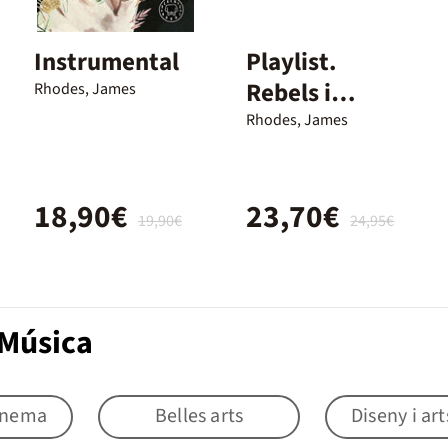
Instrumental
Playlist.
Rebels i
Rhodes, James
revolucionaris
Rhodes, James
de la música
18,90€
23,70€
19,90€
24,95€
 Música
cinema
Belles arts
Diseny i ar