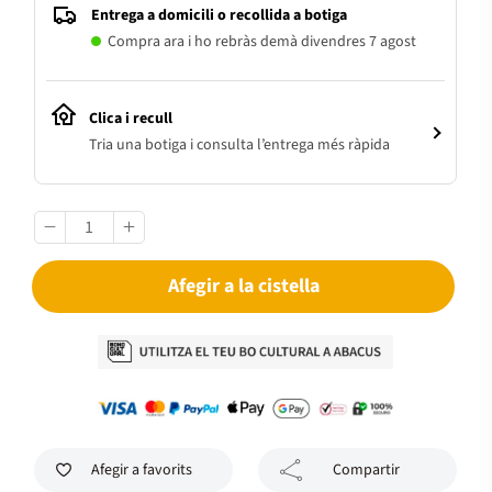
Entrega a domicili o recollida a botiga
Compra ara i ho rebràs demà divendres 7 agost
Clica i recull
Tria una botiga i consulta l’entrega més ràpida
Afegir a la cistella
Afegir a favorits
Compartir