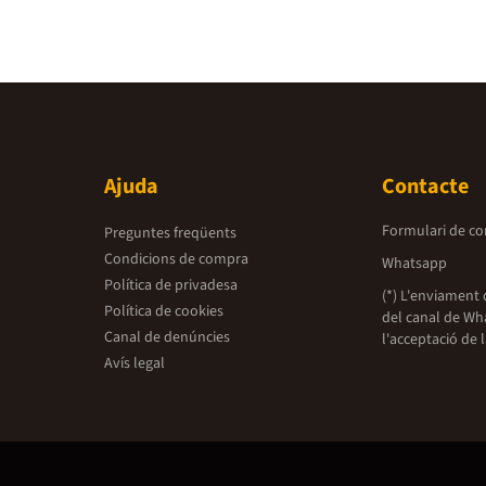
Ajuda
Contacte
Formulari de co
Preguntes freqüents
Condicions de compra
Whatsapp
Política de privadesa
(*) L'enviament 
Política de cookies
del canal de Wh
Canal de denúncies
l'acceptació de 
Avís legal