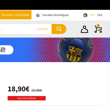
Escoles i empreses
Cercador de botigues
CAT
CAS
0
Esborrar
18,90€
19,90€
Avui -5% en llibres