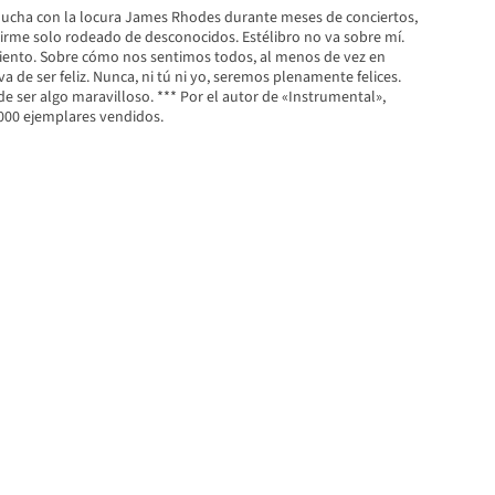
 lucha con la locura James Rhodes durante meses de conciertos,
tirme solo rodeado de desconocidos. Estélibro no va sobre mí.
ento. Sobre cómo nos sentimos todos, al menos de vez en
va de ser feliz. Nunca, ni tú ni yo, seremos plenamente felices.
e ser algo maravilloso. *** Por el autor de «Instrumental»,
000 ejemplares vendidos.