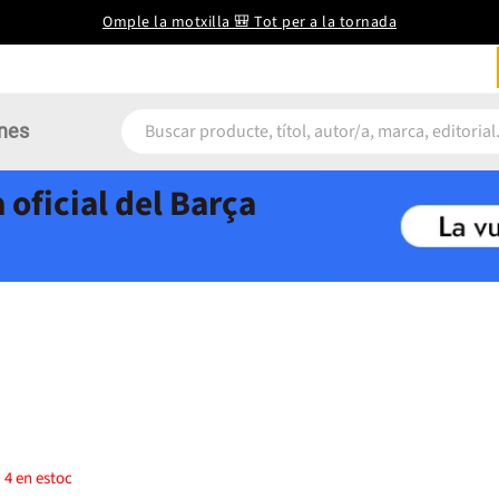
Omple la motxilla 🎒 Tot per a la tornada
nes
 oficial del Barça
)
4
en estoc