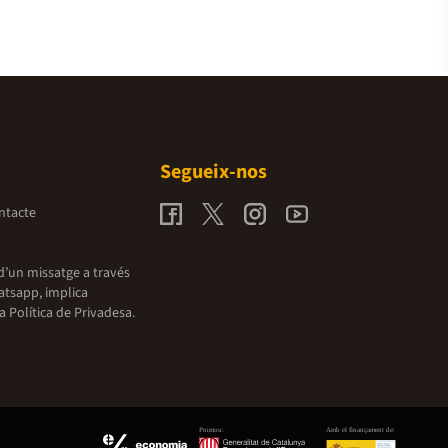
Segueix-nos
ntacte
d’un missatge a través
atsapp, implica
la
Política de Privadesa.
Promou:
Amb el finançament de: