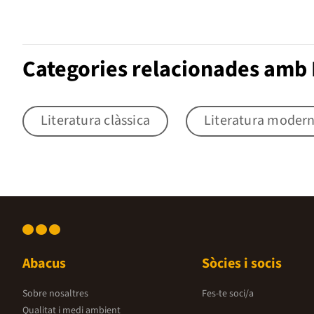
Categories relacionades amb 
Literatura clàssica
Literatura moder
Abacus
Sòcies i socis
Sobre nosaltres
Fes-te soci/a
Qualitat i medi ambient