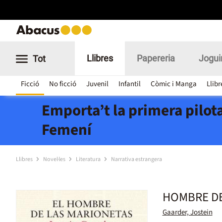
Llibres
Papereria
Jogui
Tot
Ficció
No ficció
Juvenil
Infantil
Còmic i Manga
Llibr
Emporta’t la primera pilota
Femení
Llibres
Novel·les
Literatura
Narrativa estrangera
HOMBRE DE
Gaarder, Jostein