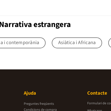
Narrativa estrangera
na i contemporània
Asiàtica i Africana
Ajuda
Contacte
Formulari de co
Preguntes freqüents
Condicions de compra
Whatsapp