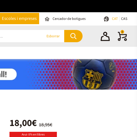
Escoles i empreses
Cercador de botigues
CAT
CAS
0
Esborrar
18,00€
18,95€
Avui -5% en llibres