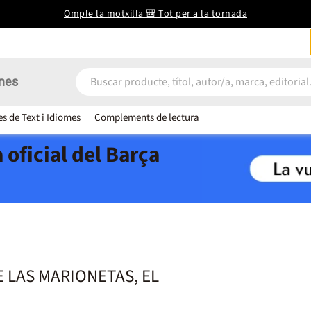
Omple la motxilla 🎒 Tot per a la tornada
nes
es de Text i Idiomes
Complements de lectura
 oficial del Barça
 LAS MARIONETAS, EL