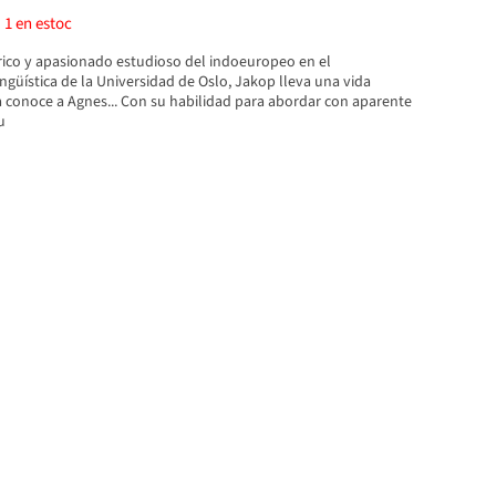
)
1
en estoc
rico y apasionado estudioso del indoeuropeo en el
güística de la Universidad de Oslo, Jakop lleva una vida
ia conoce a Agnes... Con su habilidad para abordar con aparente
u