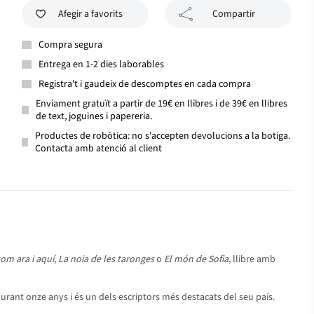
Afegir a favorits
Compartir
Compra segura
Entrega en 1-2 dies laborables
Registra't i gaudeix de descomptes en cada compra
Enviament gratuït a partir de 19€ en llibres i de 39€ en llibres
de text, joguines i papereria.
Productes de robòtica: no s'accepten devolucions a la botiga.
Contacta amb atenció al client
om ara i aquí
,
La noia de les taronges
o
El món de Sofia
, llibre amb
es durant onze anys i és un dels escriptors més destacats del seu país.