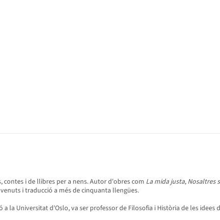
s, contes i de llibres per a nens. Autor d'obres com
La mida justa
,
Nosaltres s
 venuts i traducció a més de cinquanta llengües.
gió a la Universitat d'Oslo, va ser professor de Filosofia i Història de les ide