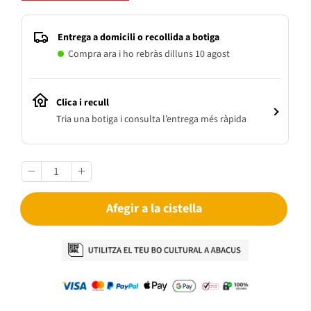
Entrega a domicili o recollida a botiga
Compra ara i ho rebràs dilluns 10 agost
Clica i recull
Tria una botiga i consulta l’entrega més ràpida
Afegir a la cistella