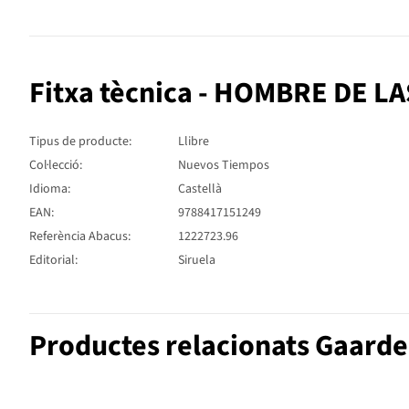
Fitxa tècnica - HOMBRE DE L
Tipus de producte:
Llibre
Col·lecció:
Nuevos Tiempos
Idioma:
Castellà
EAN:
9788417151249
Referència Abacus:
1222723.96
Editorial:
Siruela
Productes relacionats Gaarder