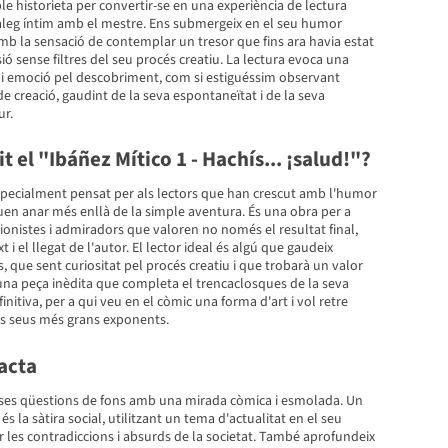
le historieta per convertir-se en una experiència de lectura
iàleg íntim amb el mestre. Ens submergeix en el seu humor
mb la sensació de contemplar un tresor que fins ara havia estat
sió sense filtres del seu procés creatiu. La lectura evoca una
a i emoció pel descobriment, com si estiguéssim observant
 de creació, gaudint de la seva espontaneïtat i de la seva
ur.
it el "Ibáñez Mítico 1 - Hachís... ¡salud!"?
especialment pensat per als lectors que han crescut amb l'humor
uen anar més enllà de la simple aventura. És una obra per a
cionistes i admiradors que valoren no només el resultat final,
 i el llegat de l'autor. El lector ideal és algú que gaudeix
s, que sent curiositat pel procés creatiu i que trobarà un valor
na peça inèdita que completa el trencaclosques de la seva
efinitiva, per a qui veu en el còmic una forma d'art i vol retre
s seus més grans exponents.
acta
rses qüestions de fons amb una mirada còmica i esmolada. Un
 és la sàtira social, utilitzant un tema d'actualitat en el seu
 les contradiccions i absurds de la societat. També aprofundeix