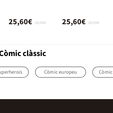
de...)
25,60€
25,60€
26,95€
26,95€
Còmic clàssic
uperherois
Còmic europeu
Còmic i