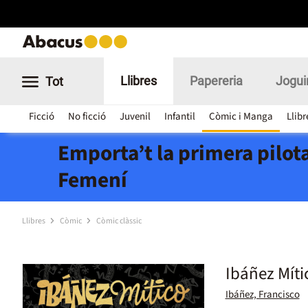
Llibres
Papereria
Jogui
Tot
Ficció
No ficció
Juvenil
Infantil
Còmic i Manga
Llibr
Emporta’t la primera pilota
Femení
Llibres
Còmic
Còmic clàssic
Ibáñez Mític
Ibáñez, Francisco