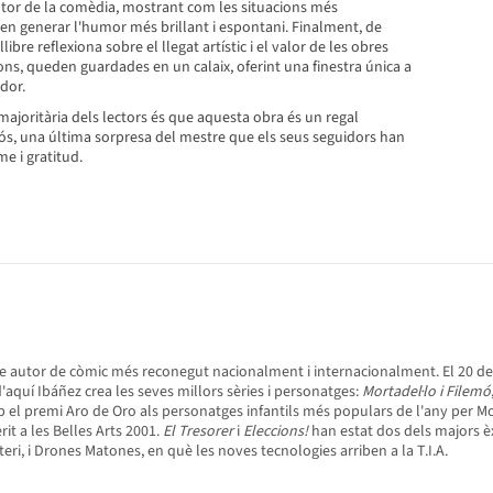
tor de la comèdia, mostrant com les situacions més
n generar l'humor més brillant i espontani. Finalment, de
libre reflexiona sobre el llegat artístic i el valor de les obres
ons, queden guardades en un calaix, oferint una finestra única a
dor.
 majoritària dels lectors és que aquesta obra és un regal
ós, una última sorpresa del mestre que els seus seguidors han
e i gratitud.
re autor de còmic més reconegut nacionalment i internacionalment. El 20 de
d'aquí Ibáñez crea les seves millors sèries i personatges:
Mortadel·lo i Filemó
ep el premi Aro de Oro als personatges infantils més populars de l'any per Mo
rit a les Belles Arts 2001.
El Tresorer
i
Eleccions!
han estat dos dels majors èx
eri, i Drones Matones, en què les noves tecnologies arriben a la T.I.A.