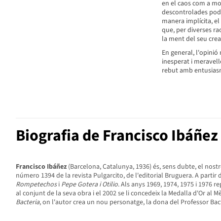
en el caos com a mo
descontrolades pode
manera implícita, el l
que, per diverses ra
la ment del seu crea
En general, l'opinió
inesperat i meravell
rebut amb entusiasm
Biografia de Francisco Ibáñez
Francisco Ibáñez
(Barcelona, Catalunya, 1936) és, sens dubte, el nost
número 1394 de la revista Pulgarcito, de l'editorial Bruguera. A partir 
Rompetechos
i
Pepe Gotera i Otilio
. Als anys 1969, 1974, 1975 i 1976 r
al conjunt de la seva obra i el 2002 se li concedeix la Medalla d'Or al Mè
Bacteria
, on l'autor crea un nou personatge, la dona del Professor Bact