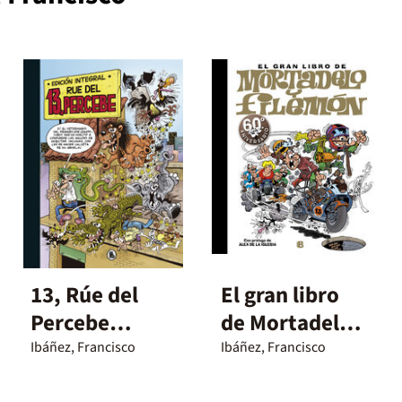
13, Rúe del
El gran libro
Percebe
de Mortadelo
(edición
y Filemón
Ibáñez, Francisco
Ibáñez, Francisco
integral)