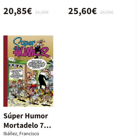
Filemón (Lo
20,85€
25,60€
mejor de...)
21,95€
26,95€
Súper Humor
Mortadelo 7:
La gallina de
Ibáñez, Francisco