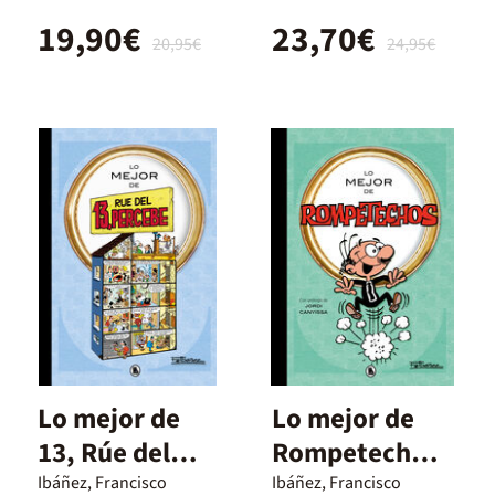
19,90€
23,70€
20,95€
24,95€
Lo mejor de
Lo mejor de
13, Rúe del
Rompetechos
Percebe
(Lo mejor
Ibáñez, Francisco
Ibáñez, Francisco