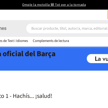
Omple la motxilla 🎒 Tot per a la tornada
nes
es de Text i Idiomes
Complements de lectura
 oficial del Barça
o 1 - Hachís... ¡salud!