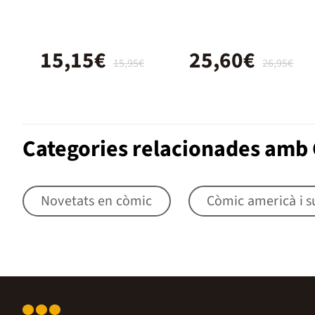
(Mestres de
l'Humor 214)
15,15€
25,60€
15,95€
26,95€
Categories relacionades amb 
Novetats en còmic
Còmic americà i s