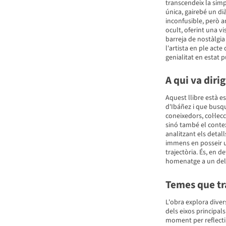
transcendeix la simp
única, gairebé un d
inconfusible, però a
ocult, oferint una vi
barreja de nostàlgi
l'artista en ple acte
genialitat en estat p
A qui va dirig
Aquest llibre està 
d'Ibáñez i que busq
coneixedors, col·lec
sinó també el context
analitzant els detall
immens en posseir u
trajectòria. És, en d
homenatge a un del
Temes que tr
L'obra explora dive
dels eixos principals
moment per reflectir