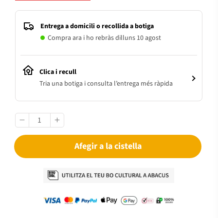
Entrega a domicili o recollida a botiga
Compra ara i ho rebràs dilluns 10 agost
Clica i recull
Tria una botiga i consulta l’entrega més ràpida
Afegir a la cistella