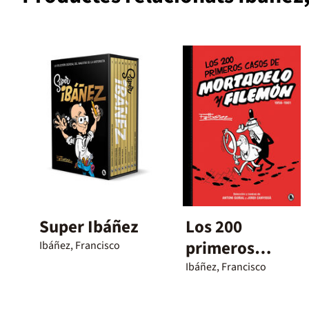
Super Ibáñez
Los 200
primeros
Ibáñez, Francisco
casos de
Ibáñez, Francisco
Mortadelo y