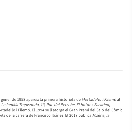
 gener de 1958 apareix la primera historieta de
Mortadel·lo i Filemó
al
,
La família Trapisonda
,
13, Rue del Percebe
,
El botons Sacarino
,
rtadel·lo i Filemó. El 1994 se li atorga el Gran Premi del Saló del Còmic
its de la carrera de Francisco Ibáñez. El 2017 publica
Misèria, la