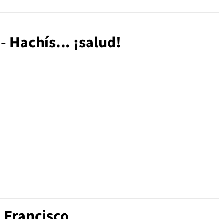
 - Hachís... ¡salud!
 Francisco