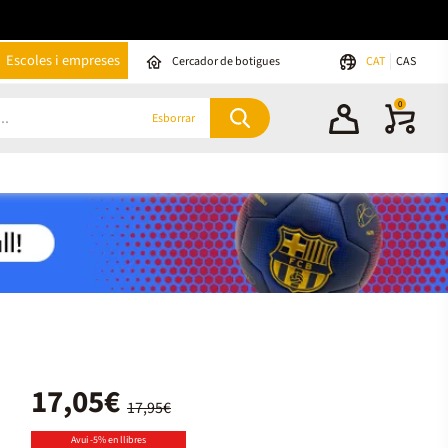
Escoles i empreses
Cercador de botigues
CAT
CAS
0
Esborrar
17,05€
17,95€
Avui -5% en llibres