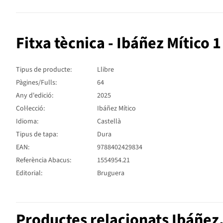
Fitxa tècnica - Ibáñez Mítico 1
Tipus de producte:
Llibre
Pàgines/Fulls:
64
Any d'edició:
2025
Col·lecció:
Ibáñez Mítico
Idioma:
Castellà
Tipus de tapa:
Dura
EAN:
9788402429834
Referència Abacus:
1554954.21
Editorial:
Bruguera
Productes relacionats Ibáñez,