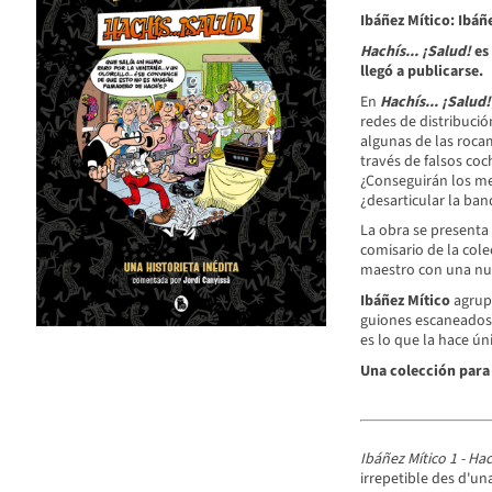
Ibáñez Mítico: Ibáñ
Hachís... ¡Salud!
es 
llegó a publicarse.
En
Hachís... ¡Salud!
redes de distribució
algunas de las rocam
través de falsos coc
¿Conseguirán los mej
¿desarticular la ba
La obra se presenta
comisario de la cole
maestro con una nu
Ibáñez Mítico
agrupa
guiones escaneados 
es lo que la hace úni
Una colección para
Ibáñez Mítico 1 - Hach
irrepetible des d'u