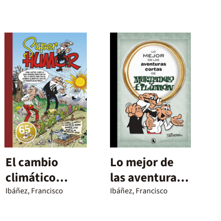
El cambio
Lo mejor de
climático
las aventuras
(Súper Humor
cortas de
Ibáñez, Francisco
Ibáñez, Francisco
Mortadelo 67)
Mortadelo y