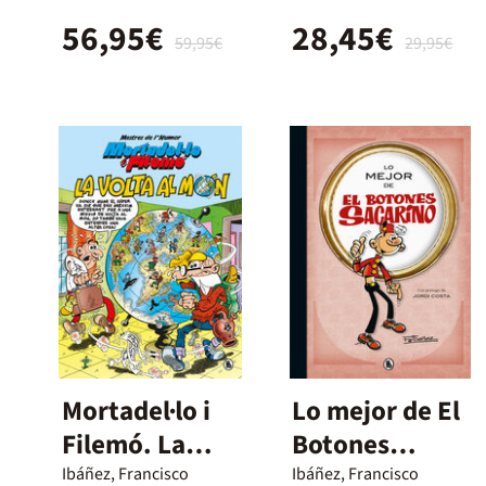
Filemón
56,95€
28,45€
59,95€
29,95€
Mortadel·lo i
Lo mejor de El
Filemó. La
Botones
volta al món
Sacarino
Ibáñez, Francisco
Ibáñez, Francisco