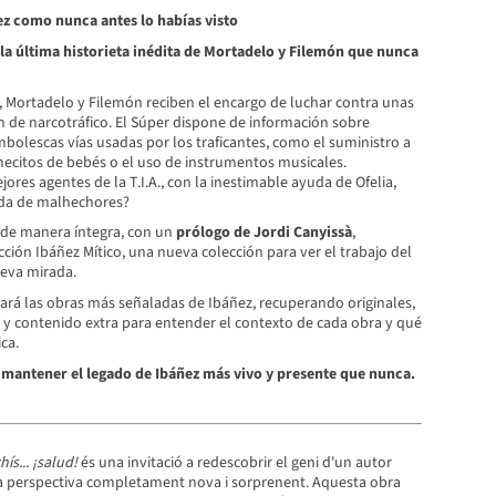
ez como nunca antes lo habías visto
la última historieta inédita de Mortadelo y Filemón que nunca
, Mortadelo y Filemón reciben el encargo de luchar contra unas
n de narcotráfico. El Súper dispone de información sobre
bolescas vías usadas por los traficantes, como el suministro a
hecitos de bebés o el uso de instrumentos musicales.
ores agentes de la T.I.A., con la inestimable ayuda de Ofelia,
nda de malhechores?
 de manera íntegra, con un
prólogo de Jordi Canyissà
,
cción Ibáñez Mítico, una nueva colección para ver el trabajo del
eva mirada.
rá las obras más señaladas de Ibáñez, recuperando originales,
y contenido extra para entender el contexto de cada obra y qué
ca.
 mantener el legado de Ibáñez más vivo y presente que nunca.
ís... ¡salud!
és una invitació a redescobrir el geni d'un autor
na perspectiva completament nova i sorprenent. Aquesta obra