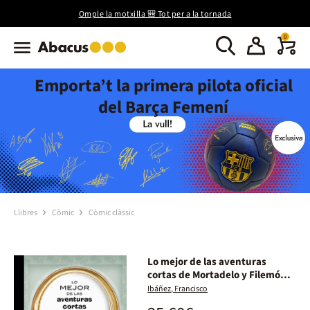
Omple la motxilla 🎒 Tot per a la tornada
0
Emporta’t la primera pilota oficial
del Barça Femení
Llibres
Còmic
Còmic clàssic
Lo mejor de las aventuras
cortas de Mortadelo y Filemón
(Lo mejor de...)
Ibáñez, Francisco