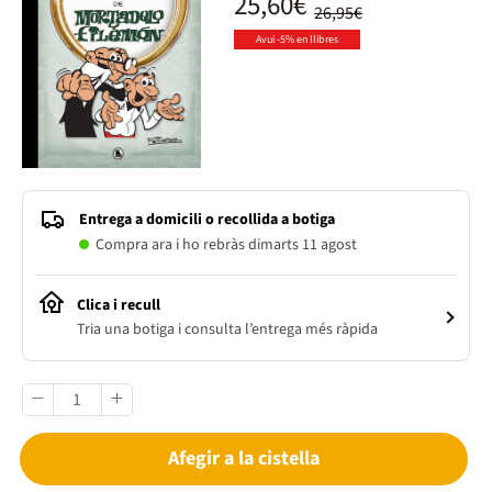
25,60€
26,95€
Avui -5% en llibres
Entrega a domicili o recollida a botiga
Compra ara i ho rebràs dimarts 11 agost
Clica i recull
Tria una botiga i consulta l’entrega més ràpida
Afegir a la cistella