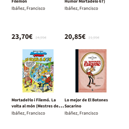
Filemón
Humor Mortadelo 67)
Ibáñez, Francisco
Ibáñez, Francisco
23,70€
20,85€
24,95€
21,95€
Mortadel·lo i Filemó. La
Lo mejor de El Botones
volta al món (Mestres de
Sacarino
l'Humor 214)
Ibáñez, Francisco
Ibáñez, Francisco