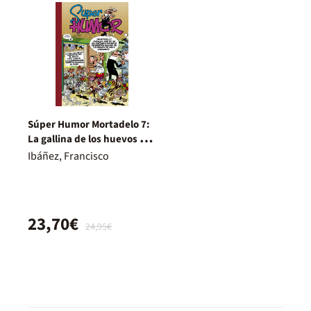
Súper Humor Mortadelo 7:
La gallina de los huevos de
oro, El brujo, Tete Cohete,
Ibáñez, Francisco
Los Guardaespaldas,
Objetivo: eliminar al Rana
23,70€
24,95€