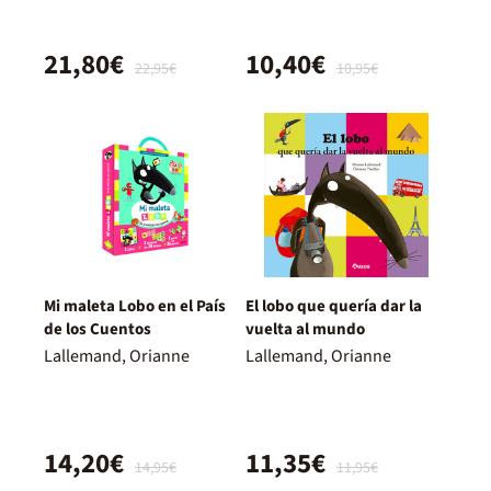
21,80€
10,40€
22,95€
10,95€
Mi maleta Lobo en el País
El lobo que quería dar la
de los Cuentos
vuelta al mundo
Lallemand, Orianne
Lallemand, Orianne
14,20€
11,35€
14,95€
11,95€