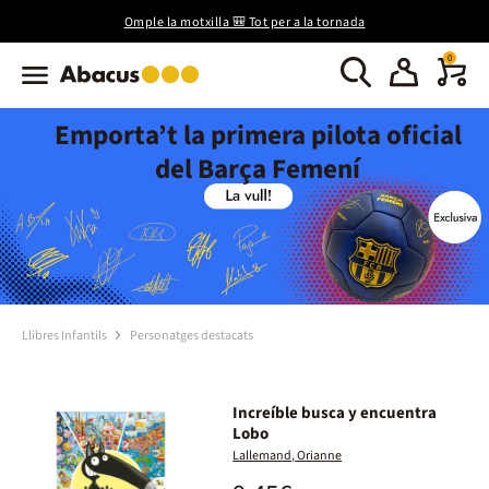
Omple la motxilla 🎒 Tot per a la tornada
0
Emporta’t la primera pilota oficial
del Barça Femení
Llibres Infantils
Personatges destacats
Increíble busca y encuentra
Lobo
Lallemand, Orianne