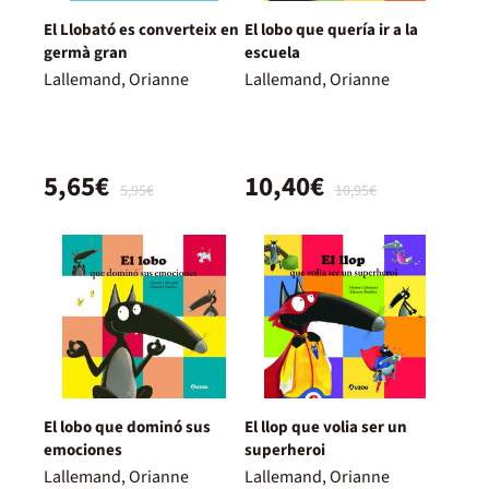
El Llobató es converteix en
El lobo que quería ir a la
germà gran
escuela
Lallemand, Orianne
Lallemand, Orianne
5,65€
10,40€
5,95€
10,95€
El lobo que dominó sus
El llop que volia ser un
emociones
superheroi
Lallemand, Orianne
Lallemand, Orianne