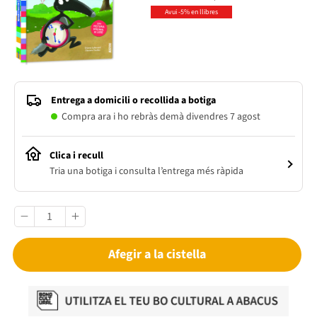
Avui -5% en llibres
Entrega a domicili o recollida a botiga
Compra ara i ho rebràs demà divendres 7 agost
Clica i recull
Tria una botiga i consulta l’entrega més ràpida
Afegir a la cistella