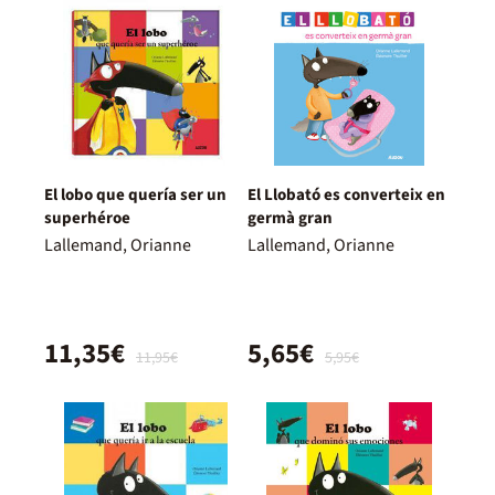
El lobo que quería ser un
El Llobató es converteix en
superhéroe
germà gran
Lallemand, Orianne
Lallemand, Orianne
11,35€
5,65€
11,95€
5,95€