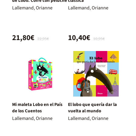
de Lobo. Cofre con peluche
clàssica
Lallemand, Orianne
Lallemand, Orianne
21,80€
10,40€
22,95€
10,95€
Mi maleta Lobo en el País
El lobo que quería dar la
de los Cuentos
vuelta al mundo
Lallemand, Orianne
Lallemand, Orianne