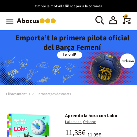
Omple la motxilla 🎒 Tot per a la tornada
0
Emporta’t la primera pilota oficial
del Barça Femení
Llibres Infantils
Personatges destacats
Aprendo la hora con Lobo
Lallemand, Orianne
11,35€
11,95€