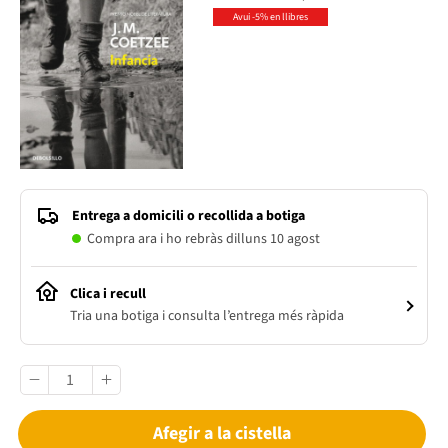
Avui -5% en llibres
Entrega a domicili o recollida a botiga
Compra ara i ho rebràs dilluns 10 agost
Clica i recull
Tria una botiga i consulta l’entrega més ràpida
Afegir a la cistella