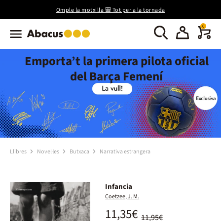
Omple la motxilla 🎒 Tot per a la tornada
0
Emporta’t la primera pilota oficial
del Barça Femení
Llibres
Novel·les
Butxaca
Narrativa estrangera
Infancia
Coetzee, J. M.
11,35€
11,95€