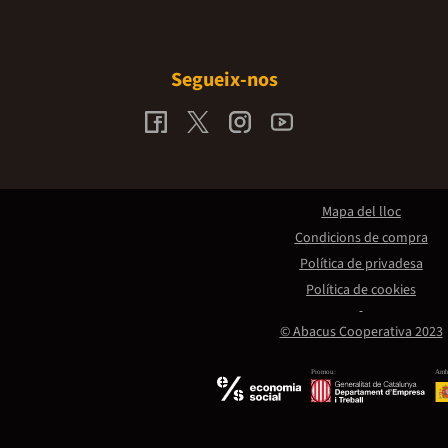
Segueix-nos
Mapa del lloc
Condicions de compra
Política de privadesa
Política de cookies
© Abacus Cooperativa 2023
Promou:
Amb 