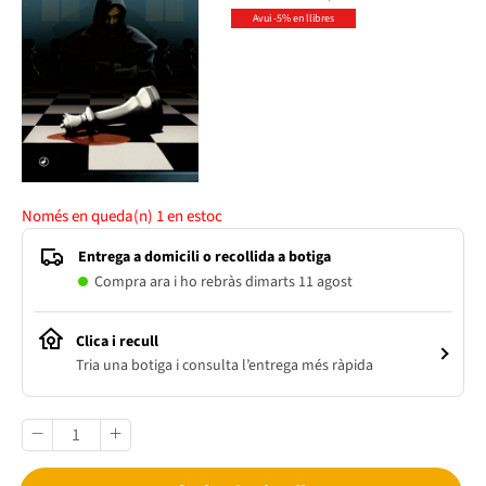
Avui -5% en llibres
Només en queda(n)
1
en estoc
Entrega a domicili o recollida a botiga
Compra ara i ho rebràs dimarts 11 agost
Clica i recull
Tria una botiga i consulta l’entrega més ràpida