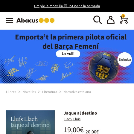
Omple la motxilla 🎒 Tot per a la tornada
0
Emporta’t la primera pilota oficial
del Barça Femení
Llibres
Novel·les
Literatura
Narrativa catalana
Jaque al destino
Llach, Lluís
19,00€
20,00€