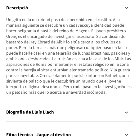
Descripció
Un grito en la oscuridad pasa desapercibido en el castillo. A la
mañana siguiente se descubre un cadáver,cuya identidad puede
hacer peligrar la dinastía del reino de Magens. El joven presbítero
Orenç es el encargado de investigar el asesinato. Su condición de
bastardo del rey Ebrard de Albir lo sitúa cerca a los círculos de
poder. Pero la tarea es más que peligrosa: cualquier paso en falso
puede hacerle caer en una telaraña de luchas intestinas, pasiones y
ambiciones desbocadas. La traición acecha a la casa de los Albir. Las
aspiraciones de Roma por mantener el estatus religioso en la zona
contra la herejía albicar enturbian elentramado político. Y la guerra
parece inevitable. Orenç solamente podrá contar con Brilhèta, una
sirvienta de palacio que le descubrirá un mundo que el jovene
inexperto religioso desconoce. Pero cada paso en la investigación es
un peldaño más que lo acerca a unaverdad incómoda.
Biografia de Lluís Llach
Fitxa tècnica - Jaque al destino