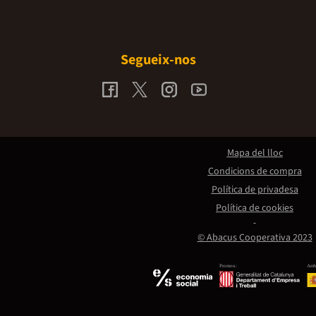
Segueix-nos
Mapa del lloc
Condicions de compra
Política de privadesa
Política de cookies
© Abacus Cooperativa 2023
Promou:
Amb 