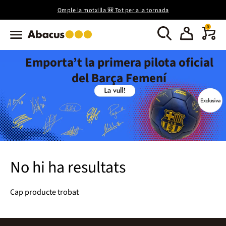
Omple la motxilla 🎒 Tot per a la tornada
0
Emporta’t la primera pilota oficial
del Barça Femení
No hi ha resultats
Cap producte trobat