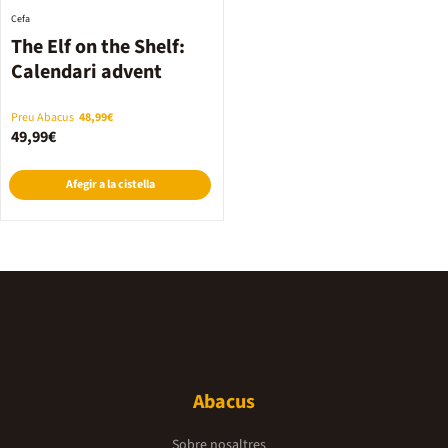
Cefa
The Elf on the Shelf:
Calendari advent
Preu Abacus
48,99€
49,99€
Afegir a la cistella
Abacus
Sobre nosaltres