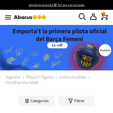
Omple la motxilla 🎒 Tot per a la tornada
0
Emporta’t la primera pilota oficial
del Barça Femení
Joguines
Playset i Figures
Col·leccionables
The Elf on the Shelf
Categories
Filtrar