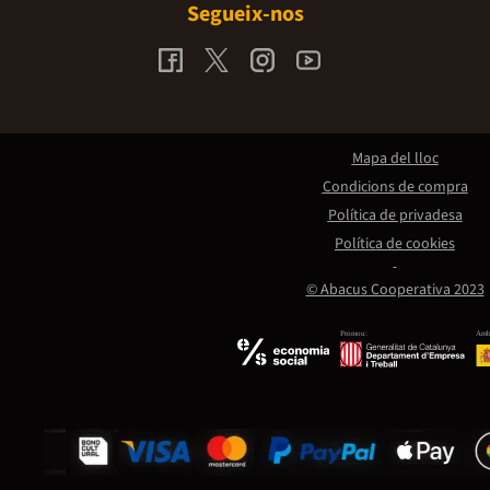
Segueix-nos
Mapa del lloc
Condicions de compra
Política de privadesa
Política de cookies
© Abacus Cooperativa 2023
Promou:
Amb 