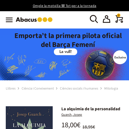
Omple la motxilla 🎒 Tot per a la tornada
0
Emporta’t la primera pilota oficial
del Barça Femení
Llibres
Ciència i Coneixement
Ciències socials i humanes
Mitologia
La alquimia de la personalidad
Guarch, Josep
18,00€
18,95€