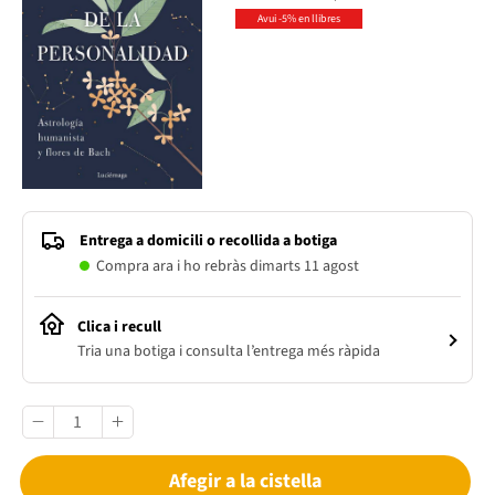
Avui -5% en llibres
Entrega a domicili o recollida a botiga
Compra ara i ho rebràs dimarts 11 agost
Clica i recull
Tria una botiga i consulta l’entrega més ràpida
Afegir a la cistella