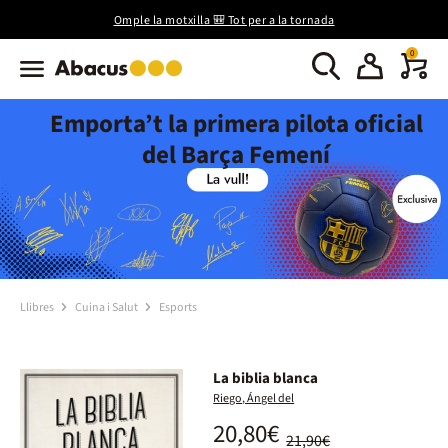
Omple la motxilla 🎒 Tot per a la tornada
0
Emporta’t la primera pilota oficial
del Barça Femení
Llibres
Cuina i Salut
Esports
La biblia blanca
Riego, Ángel del
20,80€
21,90€