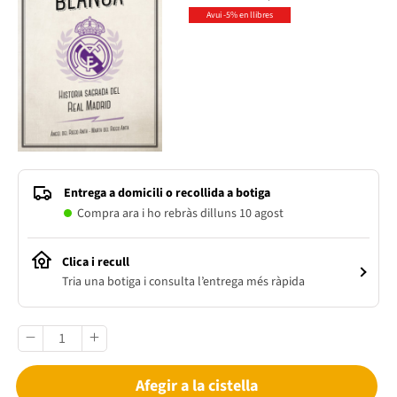
Avui -5% en llibres
Entrega a domicili o recollida a botiga
Compra ara i ho rebràs dilluns 10 agost
Clica i recull
Tria una botiga i consulta l’entrega més ràpida
Afegir a la cistella