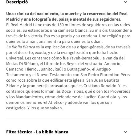
Descripció
Una crónica del nacimiento, la muerte y la resurrección del Real
Madrid y una fotografía del paisaje mental de sus seguidores.
El Real Madrid tiene más de 150 millones de seguidores en las redes
sociales. Su estandarte: una camiseta blanca. Su misión: trascender a
través de la victoria. Esa es su gracia y su condena. Una religión para
quienes lo aman, una mentira para quienes lo odian.
La Biblia Blanca
es la explicación de su origen-génesis, de su travesía
por el desierto, exodo, y de la evangelización que lo ha hecho
universal. Les contamos cómo fue Yaveh-Bernabéu, la venida del
Mesías Di Stéfano, el Libro de los Reyes del vestuario -Amancio,
Camacho, Hierro, Juanito, Raúl o Butragueño-, el Antiguo
Testamento y el Nuevo Testamento con San Pedro Florentino Pérez
como roca sobre la que edificar esta iglesia, San Juan Bautista
Zidane y la gran herejía arrasadora que es Cristiano Ronaldo. Y les
contamos quiénes forman las Doce Tribus, qué dicen los Proverbios
y los Mandamientos, cómo defenderse de Lucifer -Guardiola- y los
demonios menores -el Atlético- y adónde van los que son
castigados. Y los que se salvan.
Fitxa tècnica - La biblia blanca