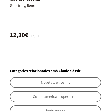
Goscinny, René
12,30€
12,95€
Categories relacionades amb Còmic clàssic
Novetats en còmic
Còmic americà i superherois
Còmic europeu