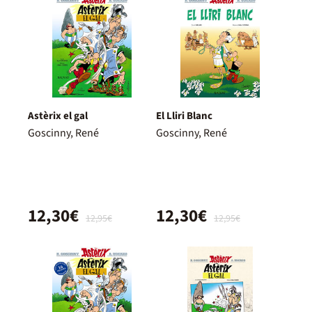
Astèrix el gal
El Lliri Blanc
Goscinny, René
Goscinny, René
12,30€
12,30€
12,95€
12,95€