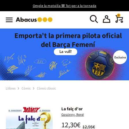
Omple la motxilla 🎒 Tot per a la tornada
0
Emporta’t la primera pilota oficial
del Barça Femení
Llibres
Còmic
Còmic clàssic
La falç d'or
Goscinny, René
12,30€
12,95€