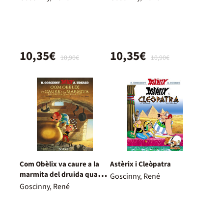
10,35€
10,35€
10,90€
10,90€
Com Obèlix va caure a la
Astèrix i Cleòpatra
marmita del druida quan
Goscinny, René
era petit (català)
Goscinny, René