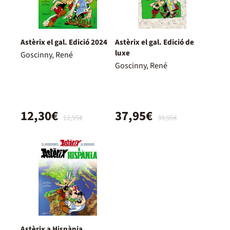
Astèrix el gal. Edició 2024
Astèrix el gal. Edició de
luxe
Goscinny, René
Goscinny, René
12,30€
37,95€
12,95€
39,95€
Astèrix a Hispània