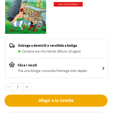
Avui -5% en llibres
Entrega a domicili o recollida a botiga
Compra ara i ho rebràs dilluns 10 agost
Clica i recull
Tria una botiga i consulta l’entrega més ràpida
Afegir a la cistella