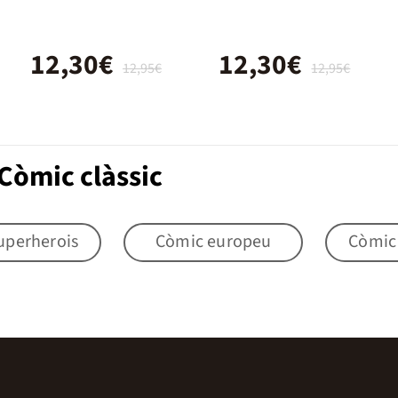
12,30€
12,30€
12,95€
12,95€
Còmic clàssic
uperherois
Còmic europeu
Còmic i