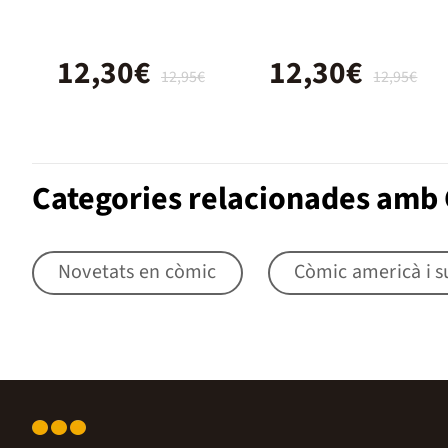
12,30€
12,30€
12,95€
12,95€
Categories relacionades amb 
Novetats en còmic
Còmic americà i s