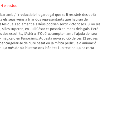
)
4
en estoc
bar amb /l'irreductible llogaret gal que se li resisteix des de fa
ga els seus veïns a triar dos representants que hauran de
 les quals solament els déus podrien sortir victoriosos. Si no les
, si les superen, en Juli Cèsar es posarà en mans dels gals. Però
s dos escollits, l'Astèrix i l'Obèlix, compten amb l'ajuda del seu
ció màgica d'en Panoràmix. Aquesta nova edició de Les 12 proves
er cargolar-se de riure basat en la mítica pel·lícula d'animació
lou, a més de 40 il·lustracions inèdites i un text nou, una carta
.