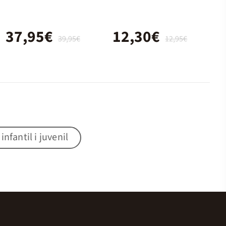
37,95€
12,30€
39,95€
12,95€
nfantil i juvenil