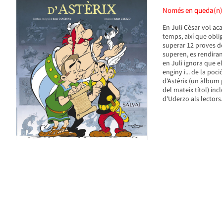
Només en queda(n
En Juli Cèsar vol aca
temps, així que obli
superar 12 proves de
superen, es rendiran
en Juli ignora que el
enginy i... de la po
d'Astèrix (un àlbum p
del mateix títol) inc
d'Uderzo als lectors