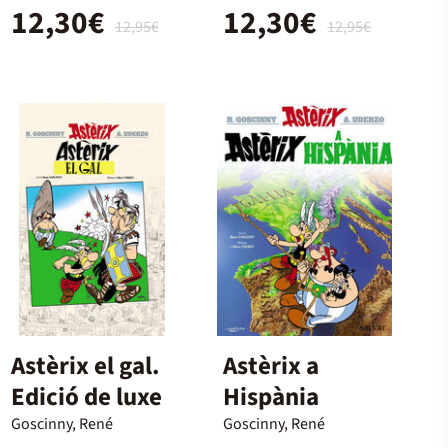
12,30€
12,30€
12,95€
12,95€
Astèrix el gal.
Astèrix a
Edició de luxe
Hispània
Goscinny, René
Goscinny, René