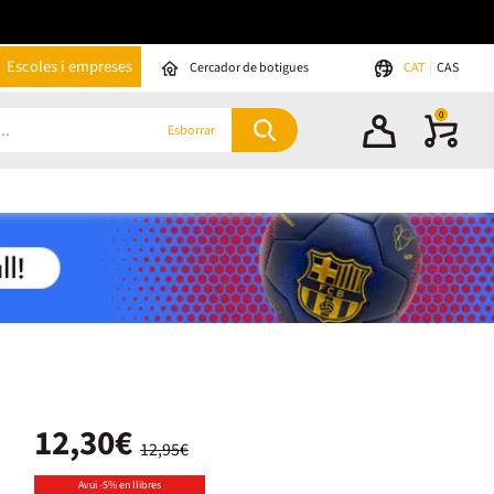
Escoles i empreses
Cercador de botigues
CAT
CAS
0
Esborrar
12,30€
12,95€
Avui -5% en llibres