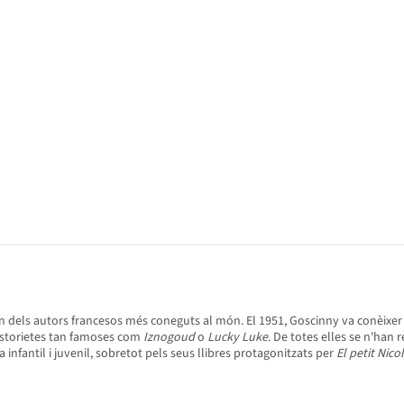
r un dels autors francesos més coneguts al món. El 1951, Goscinny va conèixer
istorietes tan famoses com
Iznogoud
o
Lucky Luke
. De totes elles se n'han
a infantil i juvenil, sobretot pels seus llibres protagonitzats per
El petit Nico