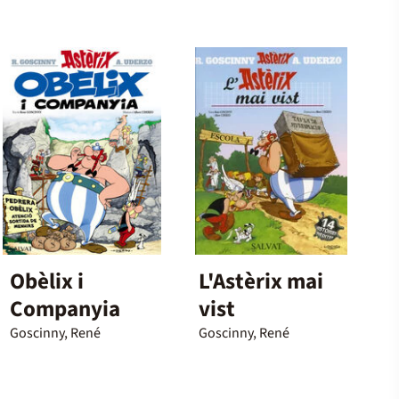
Obèlix i
L'Astèrix mai
Companyia
vist
Goscinny, René
Goscinny, René