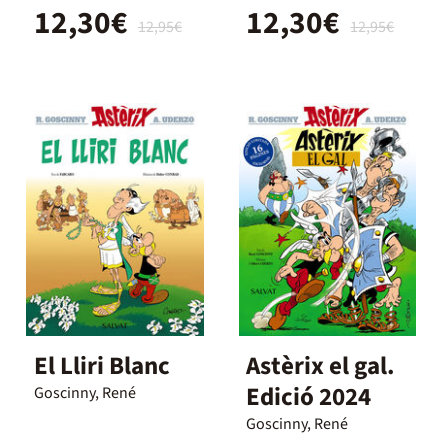
12,30€
12,30€
(català)
12,95€
12,95€
El Lliri Blanc
Astèrix el gal.
Edició 2024
Goscinny, René
Goscinny, René