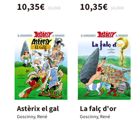
10,35€
10,35€
10,90€
10,90€
Astèrix el gal
La falç d'or
Goscinny, René
Goscinny, René