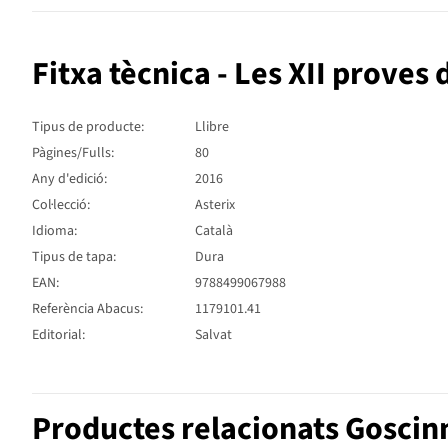
Fitxa tècnica - Les XII proves 
Tipus de producte:
Llibre
Pàgines/Fulls:
80
Any d'edició:
2016
Col·lecció:
Asterix
Idioma:
Català
Tipus de tapa:
Dura
EAN:
9788499067988
Referència Abacus:
1179101.41
Editorial:
Salvat
Productes relacionats Goscin