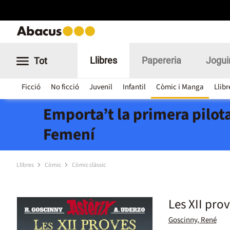
Llibres
Papereria
Jogui
Tot
Ficció
No ficció
Juvenil
Infantil
Còmic i Manga
Llibr
Emporta’t la primera pilota
Femení
Llibres
Còmic
Còmic clàssic
Les XII prov
Goscinny, René