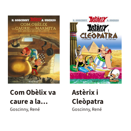
Com Obèlix va
Astèrix i
caure a la
Cleòpatra
marmita del
Goscinny, René
Goscinny, René
druida quan
era petit