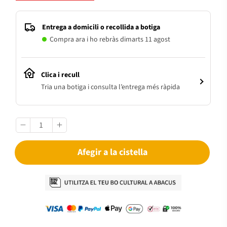
Entrega a domicili o recollida a botiga
Compra ara i ho rebràs dimarts 11 agost
Clica i recull
Tria una botiga i consulta l’entrega més ràpida
Afegir a la cistella