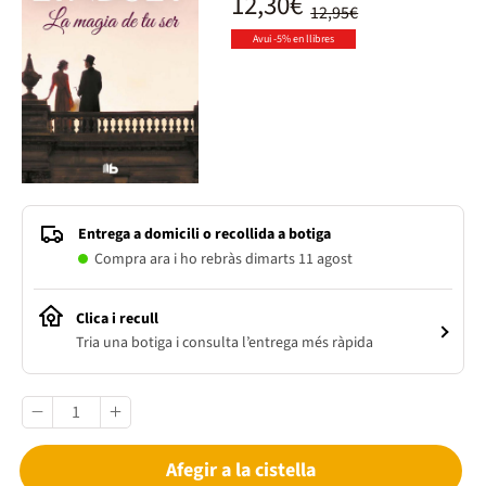
12,30€
12,95€
Avui -5% en llibres
Entrega a domicili o recollida a botiga
Compra ara i ho rebràs dimarts 11 agost
Clica i recull
Tria una botiga i consulta l’entrega més ràpida
Afegir a la cistella