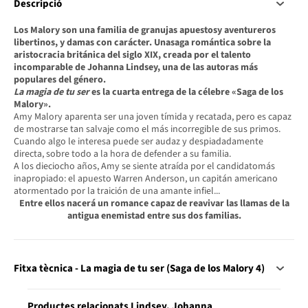
Descripció
Los Malory son una familia de granujas apuestosy aventureros
libertinos, y damas con carácter. Unasaga romántica sobre la
aristocracia británica del siglo XIX, creada por el talento
incomparable de Johanna Lindsey, una de las autoras más
populares del género.
La magia de tu ser
es la cuarta entrega de la célebre «Saga de los
Malory».
Amy Malory aparenta ser una joven tímida y recatada, pero es capaz
de mostrarse tan salvaje como el más incorregible de sus primos.
Cuando algo le interesa puede ser audaz y despiadadamente
directa, sobre todo a la hora de defender a su familia.
A los dieciocho años, Amy se siente atraída por el candidatomás
inapropiado: el apuesto Warren Anderson, un capitán americano
atormentado por la traición de una amante infiel...
Entre ellos nacerá un romance capaz de reavivar las llamas de la
antigua enemistad entre sus dos familias.
Fitxa tècnica - La magia de tu ser (Saga de los Malory 4)
Productes relacionats Lindsey, Johanna