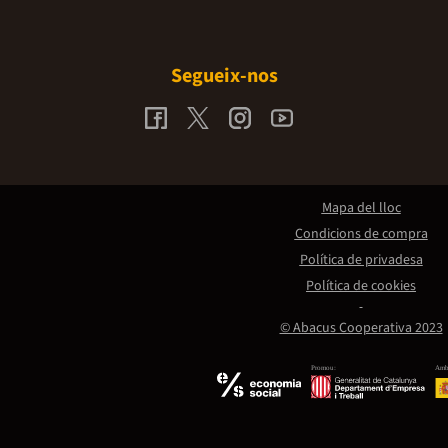
Segueix-nos
Mapa del lloc
Condicions de compra
Política de privadesa
Política de cookies
© Abacus Cooperativa 2023
Promou:
Amb 