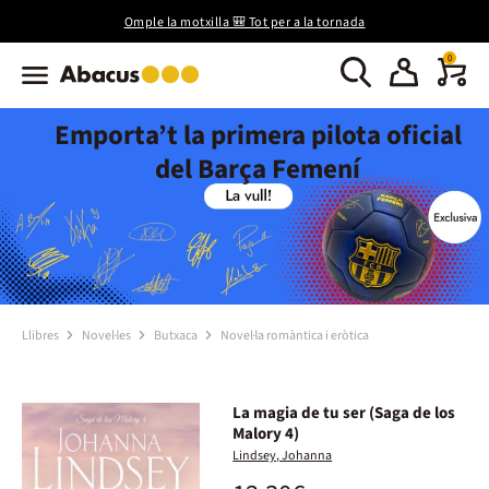
Omple la motxilla 🎒 Tot per a la tornada
0
Emporta’t la primera pilota oficial
del Barça Femení
Llibres
Novel·les
Butxaca
Novel·la romàntica i eròtica
La magia de tu ser (Saga de los
Malory 4)
Lindsey, Johanna