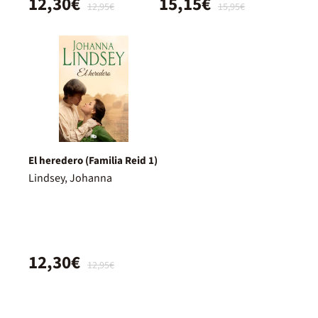
12,30€
15,15€
12,95€
15,95€
El heredero (Familia Reid 1)
Lindsey, Johanna
12,30€
12,95€