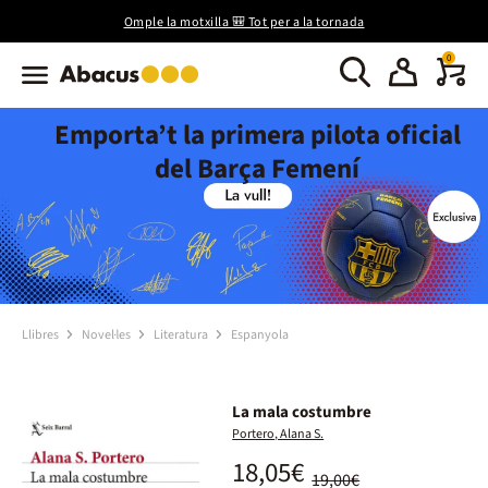
Omple la motxilla 🎒 Tot per a la tornada
0
Emporta’t la primera pilota oficial
del Barça Femení
Llibres
Novel·les
Literatura
Espanyola
La mala costumbre
Portero, Alana S.
18,05€
19,00€