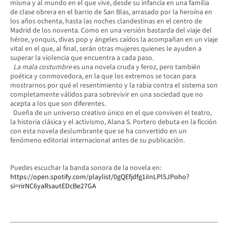
misma y al mundo en el que vive, desde su infancia en una familia
de clase obrera en el barrio de San Blas, arrasado por la heroína en
los años ochenta, hasta las noches clandestinas en el centro de
Madrid de los noventa. Como en una versión bastarda del viaje del
héroe, yonquis, divas pop y ángeles caídos la acompañan en un viaje
vital en el que, al final, serán otras mujeres quienes le ayuden a
superar la violencia que encuentra a cada paso.
La mala costumbre
es una novela cruda y feroz, pero también
poética y conmovedora, en la que los extremos se tocan para
mostrarnos por qué el resentimiento y la rabia contra el sistema son
completamente válidos para sobrevivir en una sociedad que no
acepta a los que son diferentes.
Dueña de un universo creativo único en el que conviven el teatro,
la historia clásica y el activismo, Alana S. Portero debuta en la ficción
con esta novela deslumbrante que se ha convertido en un
fenómeno editorial internacional antes de su publicación.
Puedes escuchar la banda sonora de la novela en:
https://open.spotify.com/playlist/0gQEfjdfg1iInLPl5JPoho?
si=rirNC6yaRsautEDcBe27GA