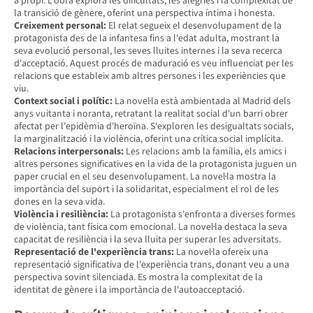
a propi. L'obra explora les dificultats, les alegries i la complexitat de
la transició de gènere, oferint una perspectiva íntima i honesta.
Creixement personal:
El relat segueix el desenvolupament de la
protagonista des de la infantesa fins a l'edat adulta, mostrant la
seva evolució personal, les seves lluites internes i la seva recerca
d'acceptació. Aquest procés de maduració es veu influenciat per les
relacions que estableix amb altres persones i les experiències que
viu.
Context social i polític:
La novel·la està ambientada al Madrid dels
anys vuitanta i noranta, retratant la realitat social d'un barri obrer
afectat per l'epidèmia d'heroïna. S'exploren les desigualtats socials,
la marginalització i la violència, oferint una crítica social implícita.
Relacions interpersonals:
Les relacions amb la família, els amics i
altres persones significatives en la vida de la protagonista juguen un
paper crucial en el seu desenvolupament. La novel·la mostra la
importància del suport i la solidaritat, especialment el rol de les
dones en la seva vida.
Violència i resiliència:
La protagonista s'enfronta a diverses formes
de violència, tant física com emocional. La novel·la destaca la seva
capacitat de resiliència i la seva lluita per superar les adversitats.
Representació de l'experiència trans:
La novel·la ofereix una
representació significativa de l'experiència trans, donant veu a una
perspectiva sovint silenciada. Es mostra la complexitat de la
identitat de gènere i la importància de l'autoacceptació.