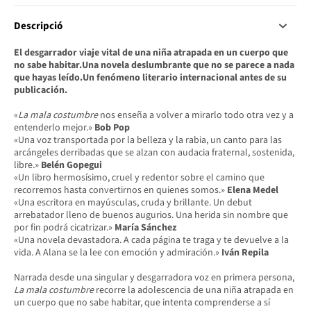
Descripció
El desgarrador viaje vital de una niña atrapada en un cuerpo que
no sabe habitar.Una novela deslumbrante que no se parece a nada
que hayas leído.Un fenómeno literario internacional antes de su
publicación.
«
La mala costumbre
nos enseña a volver
a mirarlo todo otra vez y a
entenderlo mejor.»
Bob Pop
«Una voz transportada por la belleza y la rabia,
un canto para las
arcángeles derribadas que
se alzan con audacia fraternal, sostenida,
libre.»
Belén Gopegui
«Un libro hermosísimo, cruel y redentor sobre
el camino que
recorremos hasta convertirnos
en quienes somos.»
Elena Medel
«Una escritora en mayúsculas, cruda y brillante. Un debut
arrebatador lleno de buenos augurios. Una herida sin nombre
que
por fin podrá cicatrizar.»
María Sánchez
«Una novela devastadora. A cada página te
traga y te devuelve a la
vida. A Alana se la lee
con emoción y admiración.»
Iván Repila
Narrada desde una singular y desgarradora voz en primera persona,
La mala costumbre
recorre la adolescencia de una niña atrapada en
un cuerpo que no sabe habitar, que intenta comprenderse a sí