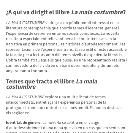
¿A qui va dirigit el llibre
La mala costumbre
?
LA MALA COSTUMBRE
s'adreça a un públic ampli interessat en la
literatura contemporània que aborda temes d'identitat, gènere i
l'experiència de créixer en entorns socials complexos. La novel·la
resultarà especialment rellevant per a lectors interessats en la
narrativa en primera persona, les històries d'autodescobriment i les
representacions de l'experiència trans. El seu estil directe i accessible
la fa apta per a lectors amb diferents nivells d'experiència literària.
L'obra també atrau aquells que busquen una representació realista i
commovedora de la vida en un barri obrer madrileny durant els
anys vuitanta i noranta.
Temes que tracta el llibre
La mala
costumbre
LA MALA COSTUMBRE
explora una multiplicitat de temes
interconnectats, entrellaçant l'experiència personal de la
protagonista amb un context social més ampli. Es poden destacar
els següents:
Identitat de gènere:
La novel·la se centra en el viatge
d'autodescobriment d'una nena que viu en un cos que no sent com