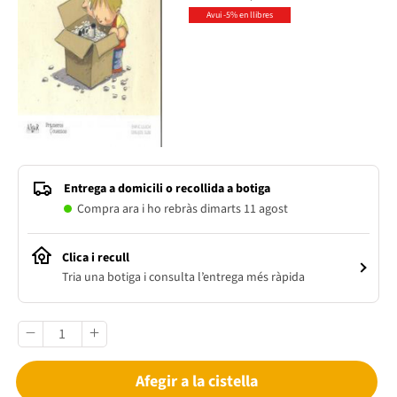
Avui -5% en llibres
Entrega a domicili o recollida a botiga
Compra ara i ho rebràs dimarts 11 agost
Clica i recull
Tria una botiga i consulta l’entrega més ràpida
Afegir a la cistella