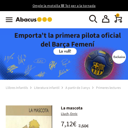
Omple la motxilla 🎒 Tot per a la tornada
0
Emporta’t la primera pilota oficial
del Barça Femení
Llibres Infantils
Literatura infantil
A partir de 3 anys
Primeres lectures
La mascota
Lluch, Enric
7,12€
7,50€