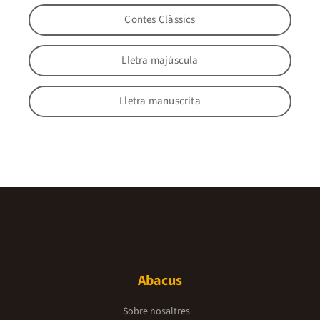
Contes Clàssics
Lletra majúscula
Lletra manuscrita
Abacus
Sobre nosaltres