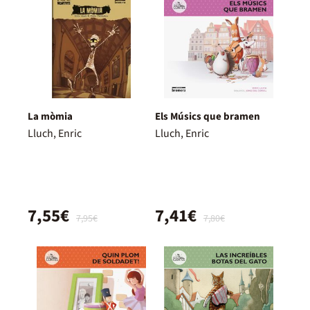
La mòmia
Els Músics que bramen
Lluch, Enric
Lluch, Enric
7,55€
7,41€
7,95€
7,80€