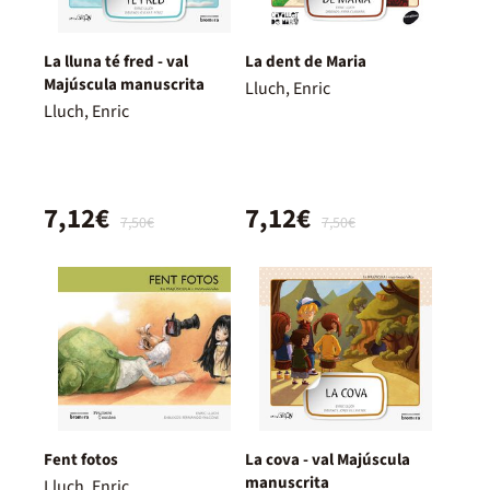
La lluna té fred - val
La dent de Maria
Majúscula manuscrita
Lluch, Enric
Lluch, Enric
7,12€
7,12€
7,50€
7,50€
Fent fotos
La cova - val Majúscula
manuscrita
Lluch, Enric