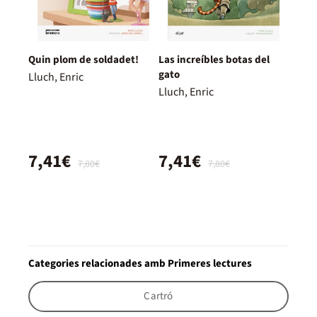
Quin plom de soldadet!
Las increíbles botas del
gato
Lluch, Enric
Lluch, Enric
7,41€
7,41€
7,80€
7,80€
Categories relacionades amb Primeres lectures
Cartró